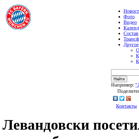
Новос
Фото
Видео
Календ
Состав
Транс
Другое
О
К
К
Найти
Например:
"
Поделитес
Контакты
Левандовски посет