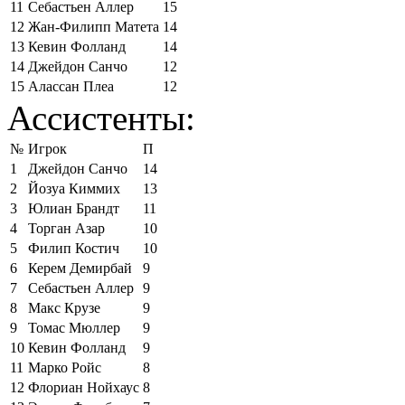
11
Себастьен Аллер
15
12
Жан-Филипп Матета
14
13
Кевин Фолланд
14
14
Джейдон Санчо
12
15
Алассан Плеа
12
Ассистенты:
№
Игрок
П
1
Джейдон Санчо
14
2
Йозуа Киммих
13
3
Юлиан Брандт
11
4
Торган Азар
10
5
Филип Костич
10
6
Керем Демирбай
9
7
Себастьен Аллер
9
8
Макс Крузе
9
9
Томас Мюллер
9
10
Кевин Фолланд
9
11
Марко Ройс
8
12
Флориан Нойхаус
8