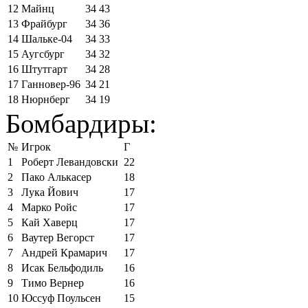
12
Майнц
34
43
13
Фрайбург
34
36
14
Шальке-04
34
33
15
Аугсбург
34
32
16
Штутгарт
34
28
17
Ганновер-96
34
21
18
Нюрнберг
34
19
Бомбардиры:
№
Игрок
Г
1
Роберт Левандовски
22
2
Пако Алькасер
18
3
Лука Йович
17
4
Марко Ройс
17
5
Кай Хаверц
17
6
Ваутер Вегорст
17
7
Андрей Крамарич
17
8
Исак Бельфодиль
16
9
Тимо Вернер
16
10
Юссуф Поульсен
15