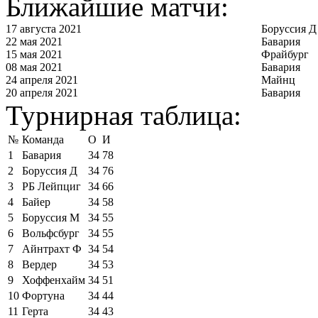
Ближайшие матчи:
17 августа 2021
Боруссия Д
22 мая 2021
Бавария
15 мая 2021
Фрайбург
08 мая 2021
Бавария
24 апреля 2021
Майнц
20 апреля 2021
Бавария
Турнирная таблица:
№
Команда
О
И
1
Бавария
34
78
2
Боруссия Д
34
76
3
РБ Лейпциг
34
66
4
Байер
34
58
5
Боруссия М
34
55
6
Вольфсбург
34
55
7
Айнтрахт Ф
34
54
8
Вердер
34
53
9
Хоффенхайм
34
51
10
Фортуна
34
44
11
Герта
34
43