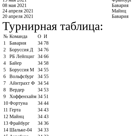
08 мая 2021
Бавария
24 апреля 2021
Майнц
20 апреля 2021
Бавария
Турнирная таблица:
№
Команда
О
И
1
Бавария
34
78
2
Боруссия Д
34
76
3
РБ Лейпциг
34
66
4
Байер
34
58
5
Боруссия М
34
55
6
Вольфсбург
34
55
7
Айнтрахт Ф
34
54
8
Вердер
34
53
9
Хоффенхайм
34
51
10
Фортуна
34
44
11
Герта
34
43
12
Майнц
34
43
13
Фрайбург
34
36
14
Шальке-04
34
33