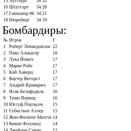
15
Аугсбург
34
32
16
Штутгарт
34
28
17
Ганновер-96
34
21
18
Нюрнберг
34
19
Бомбардиры:
№
Игрок
Г
1
Роберт Левандовски
22
2
Пако Алькасер
18
3
Лука Йович
17
4
Марко Ройс
17
5
Кай Хаверц
17
6
Ваутер Вегорст
17
7
Андрей Крамарич
17
8
Исак Бельфодиль
16
9
Тимо Вернер
16
10
Юссуф Поульсен
15
11
Себастьен Аллер
15
12
Жан-Филипп Матета
14
13
Кевин Фолланд
14
14
Джейдон Санчо
12