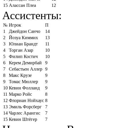
15
Алассан Плеа
12
Ассистенты:
№
Игрок
П
1
Джейдон Санчо
14
2
Йозуа Киммих
13
3
Юлиан Брандт
11
4
Торган Азар
10
5
Филип Костич
10
6
Керем Демирбай
9
7
Себастьен Аллер
9
8
Макс Крузе
9
9
Томас Мюллер
9
10
Кевин Фолланд
9
11
Марко Ройс
8
12
Флориан Нойхаус
8
13
Эмиль Форсберг
7
14
Чарлес Арангис
7
15
Кевин Штёгер
7