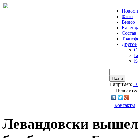
Новост
Фото
Видео
Календ
Состав
Трансф
Другое
О
К
К
Найти
Например:
"
Поделитес
Контакты
Левандовски вышел 