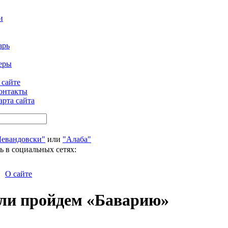
и
арь
еры
 сайте
онтакты
арта сайта
Левандовски"
или
"Алаба"
ь в социальных сетях:
О сайте
сли пройдем «Баварию»