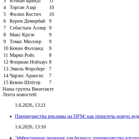
3
Юлиан Брандт
11
4
Торган Азар
10
5
Филип Костич
10
6
Керем Демирбай
9
7
Себастьен Аллер
9
8
Макс Крузе
9
9
Томас Мюллер
9
10
Кевин Фолланд
9
11
Марко Ройс
8
12
Флориан Нойхаус
8
13
Эмиль Форсберг
7
14
Чарлес Арангис
7
15
Кевин Штёгер
7
Наша группа Вконтакте
Лента новостей:
1.6.2026, 13:21
Преимущества рекламы на DFM: как привлечь новую ау
1.6.2026, 13:16
Эффективные решения для бизнеса: преимущества изгот