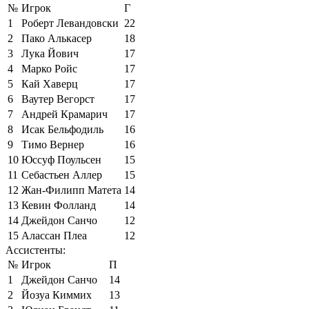
№
Игрок
Г
1
Роберт Левандовски
22
2
Пако Алькасер
18
3
Лука Йович
17
4
Марко Ройс
17
5
Кай Хаверц
17
6
Ваутер Вегорст
17
7
Андрей Крамарич
17
8
Исак Бельфодиль
16
9
Тимо Вернер
16
10
Юссуф Поульсен
15
11
Себастьен Аллер
15
12
Жан-Филипп Матета
14
13
Кевин Фолланд
14
14
Джейдон Санчо
12
15
Алассан Плеа
12
Ассистенты:
№
Игрок
П
1
Джейдон Санчо
14
2
Йозуа Киммих
13