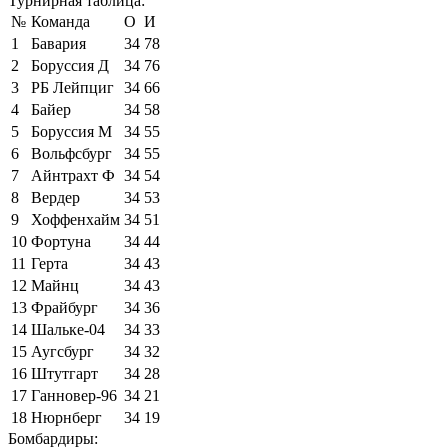
Турнирная таблица:
№
Команда
О
И
1
Бавария
34
78
2
Боруссия Д
34
76
3
РБ Лейпциг
34
66
4
Байер
34
58
5
Боруссия М
34
55
6
Вольфсбург
34
55
7
Айнтрахт Ф
34
54
8
Вердер
34
53
9
Хоффенхайм
34
51
10
Фортуна
34
44
11
Герта
34
43
12
Майнц
34
43
13
Фрайбург
34
36
14
Шальке-04
34
33
15
Аугсбург
34
32
16
Штутгарт
34
28
17
Ганновер-96
34
21
18
Нюрнберг
34
19
Бомбардиры: