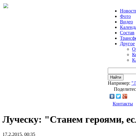
Новост
Фото
Видео
Календ
Состав
Трансф
Другое
О
К
К
Найти
Например:
"
Поделитес
Контакты
Луческу: "Станем героями, е
17.2.2015, 00:35