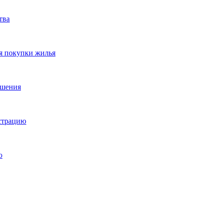
тва
я покупки жилья
ешения
истрацию
о