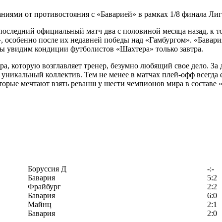
иями от противостояния с «Баварией» в рамках 1/8 финала Ли
ледний официальный матч два с половиной месяца назад, к тому
 особенно после их недавней победы над «Гамбургом». «Бавария
мы увидим кондиции футболистов «Шахтера» только завтра.
а, которую возглавляет тренер, безумно любящий свое дело. За
т уникальный коллектив. Тем не менее в матчах плей-офф всегда 
которые мечтают взять реванш у шести чемпионов мира в составе
Боруссия Д
-:-
Бавария
5:2
Фрайбург
2:2
Бавария
6:0
Майнц
2:1
Бавария
2:0