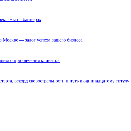
екламы на баннерах
в Москве — залог успеха вашего бизнеса
ешного привлечения клиентов
тарта, рекорд скорострельности и путь к одиннадцатому титулу