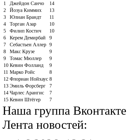
1
Джейдон Санчо
14
2
Йозуа Киммих
13
3
Юлиан Брандт
11
4
Торган Азар
10
5
Филип Костич
10
6
Керем Демирбай
9
7
Себастьен Аллер
9
8
Макс Крузе
9
9
Томас Мюллер
9
10
Кевин Фолланд
9
11
Марко Ройс
8
12
Флориан Нойхаус
8
13
Эмиль Форсберг
7
14
Чарлес Арангис
7
15
Кевин Штёгер
7
Наша группа Вконтакте
Лента новостей: