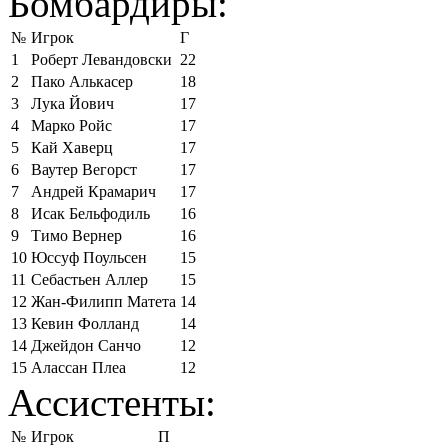
Бомбардиры:
№
Игрок
Г
1
Роберт Левандовски
22
2
Пако Алькасер
18
3
Лука Йович
17
4
Марко Ройс
17
5
Кай Хаверц
17
6
Ваутер Вегорст
17
7
Андрей Крамарич
17
8
Исак Бельфодиль
16
9
Тимо Вернер
16
10
Юссуф Поульсен
15
11
Себастьен Аллер
15
12
Жан-Филипп Матета
14
13
Кевин Фолланд
14
14
Джейдон Санчо
12
15
Алассан Плеа
12
Ассистенты:
№
Игрок
П