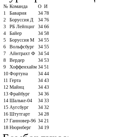
№
Команда
О
И
1
Бавария
34
78
2
Боруссия Д
34
76
3
РБ Лейпциг
34
66
4
Байер
34
58
5
Боруссия М
34
55
6
Вольфсбург
34
55
7
Айнтрахт Ф
34
54
8
Вердер
34
53
9
Хоффенхайм
34
51
10
Фортуна
34
44
11
Герта
34
43
12
Майнц
34
43
13
Фрайбург
34
36
14
Шальке-04
34
33
15
Аугсбург
34
32
16
Штутгарт
34
28
17
Ганновер-96
34
21
18
Нюрнберг
34
19