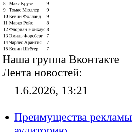
8
Макс Крузе
9
9
Томас Мюллер
9
10
Кевин Фолланд
9
11
Марко Ройс
8
12
Флориан Нойхаус
8
13
Эмиль Форсберг
7
14
Чарлес Арангис
7
15
Кевин Штёгер
7
Наша группа Вконтакте
Лента новостей:
1.6.2026, 13:21
Преимущества рекламы
аудиторию