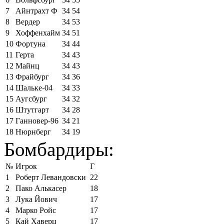
7
Айнтрахт Ф
34
54
8
Вердер
34
53
9
Хоффенхайм
34
51
10
Фортуна
34
44
11
Герта
34
43
12
Майнц
34
43
13
Фрайбург
34
36
14
Шальке-04
34
33
15
Аугсбург
34
32
16
Штутгарт
34
28
17
Ганновер-96
34
21
18
Нюрнберг
34
19
Бомбардиры:
№
Игрок
Г
1
Роберт Левандовски
22
2
Пако Алькасер
18
3
Лука Йович
17
4
Марко Ройс
17
5
Кай Хаверц
17