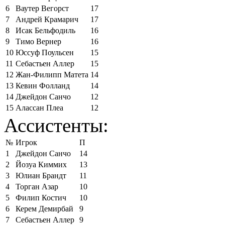
6
Ваутер Вегорст
17
7
Андрей Крамарич
17
8
Исак Бельфодиль
16
9
Тимо Вернер
16
10
Юссуф Поульсен
15
11
Себастьен Аллер
15
12
Жан-Филипп Матета
14
13
Кевин Фолланд
14
14
Джейдон Санчо
12
15
Алассан Плеа
12
Ассистенты:
№
Игрок
П
1
Джейдон Санчо
14
2
Йозуа Киммих
13
3
Юлиан Брандт
11
4
Торган Азар
10
5
Филип Костич
10
6
Керем Демирбай
9
7
Себастьен Аллер
9