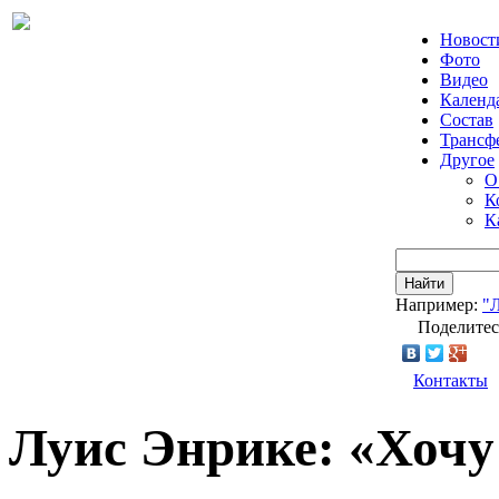
Новост
Фото
Видео
Календ
Состав
Трансф
Другое
О
К
К
Найти
Например:
"
Поделитес
Контакты
Луис Энрике: «Хочу 