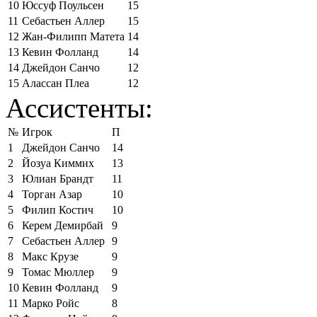
10
Юссуф Поульсен
15
11
Себастьен Аллер
15
12
Жан-Филипп Матета
14
13
Кевин Фолланд
14
14
Джейдон Санчо
12
15
Алассан Плеа
12
Ассистенты:
№
Игрок
П
1
Джейдон Санчо
14
2
Йозуа Киммих
13
3
Юлиан Брандт
11
4
Торган Азар
10
5
Филип Костич
10
6
Керем Демирбай
9
7
Себастьен Аллер
9
8
Макс Крузе
9
9
Томас Мюллер
9
10
Кевин Фолланд
9
11
Марко Ройс
8