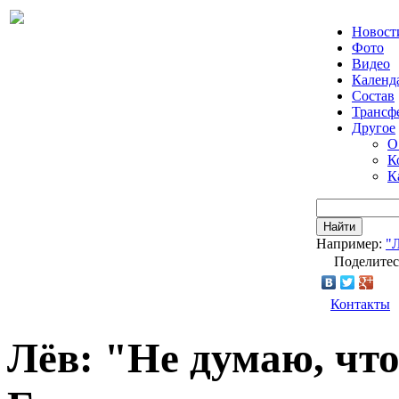
Новост
Фото
Видео
Календ
Состав
Трансф
Другое
О
К
К
Найти
Например:
"
Поделитес
Контакты
Лёв: "Не думаю, чт