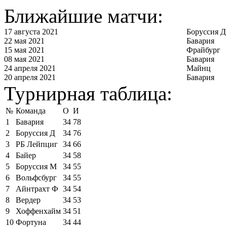
Ближайшие матчи:
17 августа 2021
Боруссия Д
22 мая 2021
Бавария
15 мая 2021
Фрайбург
08 мая 2021
Бавария
24 апреля 2021
Майнц
20 апреля 2021
Бавария
Турнирная таблица:
№
Команда
О
И
1
Бавария
34
78
2
Боруссия Д
34
76
3
РБ Лейпциг
34
66
4
Байер
34
58
5
Боруссия М
34
55
6
Вольфсбург
34
55
7
Айнтрахт Ф
34
54
8
Вердер
34
53
9
Хоффенхайм
34
51
10
Фортуна
34
44