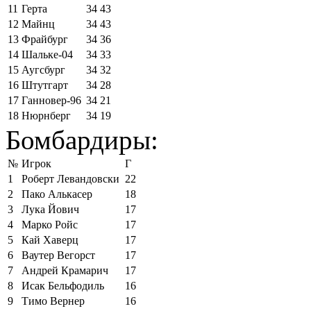
11
Герта
34
43
12
Майнц
34
43
13
Фрайбург
34
36
14
Шальке-04
34
33
15
Аугсбург
34
32
16
Штутгарт
34
28
17
Ганновер-96
34
21
18
Нюрнберг
34
19
Бомбардиры:
№
Игрок
Г
1
Роберт Левандовски
22
2
Пако Алькасер
18
3
Лука Йович
17
4
Марко Ройс
17
5
Кай Хаверц
17
6
Ваутер Вегорст
17
7
Андрей Крамарич
17
8
Исак Бельфодиль
16
9
Тимо Вернер
16