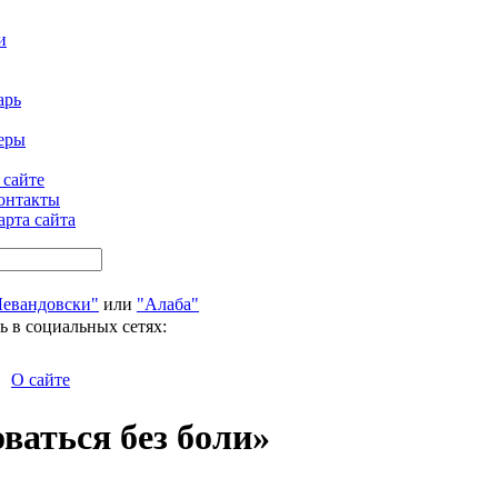
и
арь
еры
 сайте
онтакты
арта сайта
Левандовски"
или
"Алаба"
ь в социальных сетях:
О сайте
ваться без боли»