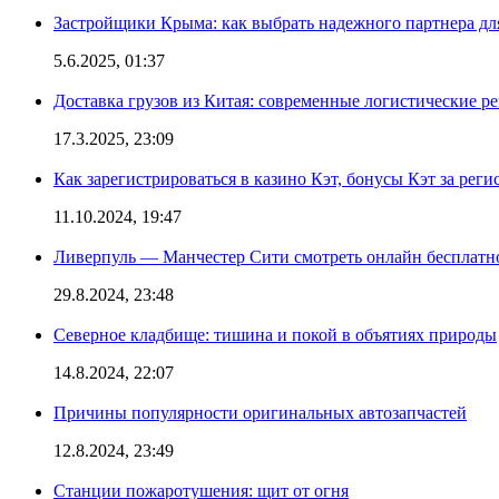
Застройщики Крыма: как выбрать надежного партнера дл
5.6.2025, 01:37
Доставка грузов из Китая: современные логистические р
17.3.2025, 23:09
Как зарегистрироваться в казино Кэт, бонусы Кэт за рег
11.10.2024, 19:47
Ливерпуль — Манчестер Сити смотреть онлайн бесплатн
29.8.2024, 23:48
Северное кладбище: тишина и покой в объятиях природы
14.8.2024, 22:07
Причины популярности оригинальных автозапчастей
12.8.2024, 23:49
Станции пожаротушения: щит от огня