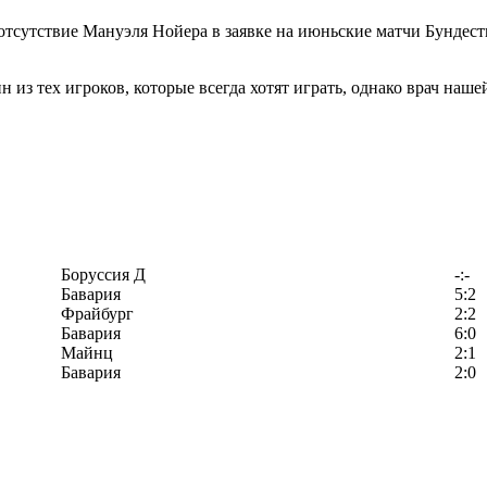
сутствие Мануэля Нойера в заявке на июньские матчи Бундест
н из тех игроков, которые всегда хотят играть, однако врач на
Боруссия Д
-:-
Бавария
5:2
Фрайбург
2:2
Бавария
6:0
Майнц
2:1
Бавария
2:0