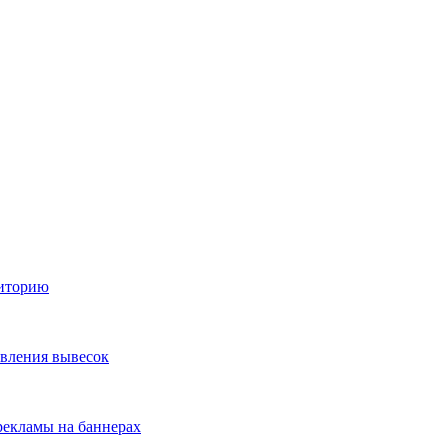
диторию
овления вывесок
екламы на баннерах