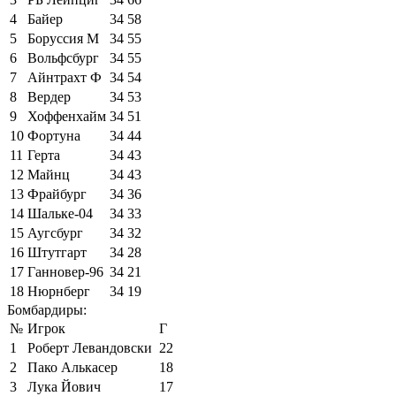
4
Байер
34
58
5
Боруссия М
34
55
6
Вольфсбург
34
55
7
Айнтрахт Ф
34
54
8
Вердер
34
53
9
Хоффенхайм
34
51
10
Фортуна
34
44
11
Герта
34
43
12
Майнц
34
43
13
Фрайбург
34
36
14
Шальке-04
34
33
15
Аугсбург
34
32
16
Штутгарт
34
28
17
Ганновер-96
34
21
18
Нюрнберг
34
19
Бомбардиры:
№
Игрок
Г
1
Роберт Левандовски
22
2
Пако Алькасер
18
3
Лука Йович
17