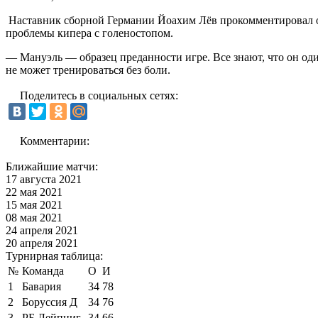
Наставник сборной Германии Йоахим Лёв прокомментировал от
проблемы кипера с голеностопом.
— Мануэль — образец преданности игре. Все знают, что он оди
не может тренироваться без боли.
Поделитесь в социальных сетях:
Комментарии:
Ближайшие матчи:
17 августа 2021
22 мая 2021
15 мая 2021
08 мая 2021
24 апреля 2021
20 апреля 2021
Турнирная таблица:
№
Команда
О
И
1
Бавария
34
78
2
Боруссия Д
34
76
3
РБ Лейпциг
34
66