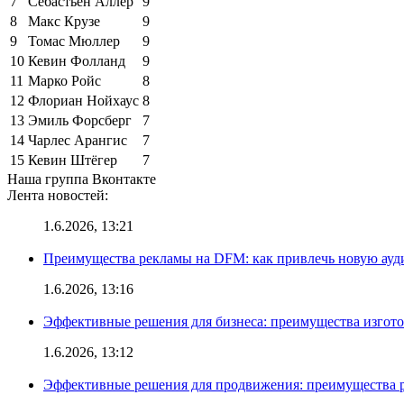
7
Себастьен Аллер
9
8
Макс Крузе
9
9
Томас Мюллер
9
10
Кевин Фолланд
9
11
Марко Ройс
8
12
Флориан Нойхаус
8
13
Эмиль Форсберг
7
14
Чарлес Арангис
7
15
Кевин Штёгер
7
Наша группа Вконтакте
Лента новостей:
1.6.2026, 13:21
Преимущества рекламы на DFM: как привлечь новую ау
1.6.2026, 13:16
Эффективные решения для бизнеса: преимущества изгот
1.6.2026, 13:12
Эффективные решения для продвижения: преимущества р