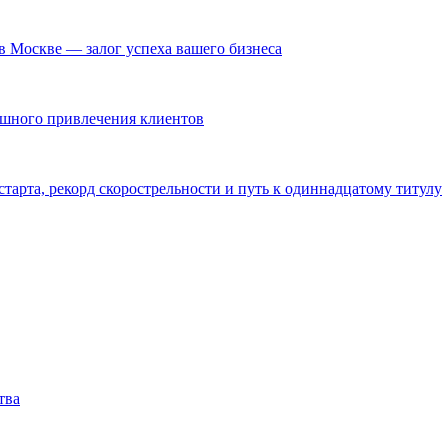
в Москве — залог успеха вашего бизнеса
ешного привлечения клиентов
тарта, рекорд скорострельности и путь к одиннадцатому титулу
тва