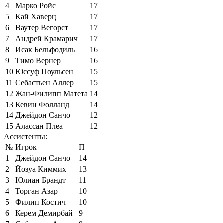
4
Марко Ройс
17
5
Кай Хаверц
17
6
Ваутер Вегорст
17
7
Андрей Крамарич
17
8
Исак Бельфодиль
16
9
Тимо Вернер
16
10
Юссуф Поульсен
15
11
Себастьен Аллер
15
12
Жан-Филипп Матета
14
13
Кевин Фолланд
14
14
Джейдон Санчо
12
15
Алассан Плеа
12
Ассистенты:
№
Игрок
П
1
Джейдон Санчо
14
2
Йозуа Киммих
13
3
Юлиан Брандт
11
4
Торган Азар
10
5
Филип Костич
10
6
Керем Демирбай
9