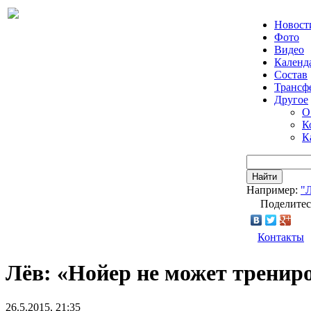
Новост
Фото
Видео
Календ
Состав
Трансф
Другое
О
К
К
Найти
Например:
"
Поделитес
Контакты
Лёв: «Нойер не может трениро
26.5.2015, 21:35