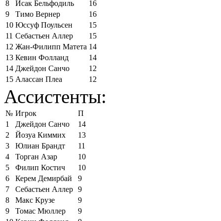
8
Исак Бельфодиль
16
9
Тимо Вернер
16
10
Юссуф Поульсен
15
11
Себастьен Аллер
15
12
Жан-Филипп Матета
14
13
Кевин Фолланд
14
14
Джейдон Санчо
12
15
Алассан Плеа
12
Ассистенты:
№
Игрок
П
1
Джейдон Санчо
14
2
Йозуа Киммих
13
3
Юлиан Брандт
11
4
Торган Азар
10
5
Филип Костич
10
6
Керем Демирбай
9
7
Себастьен Аллер
9
8
Макс Крузе
9
9
Томас Мюллер
9