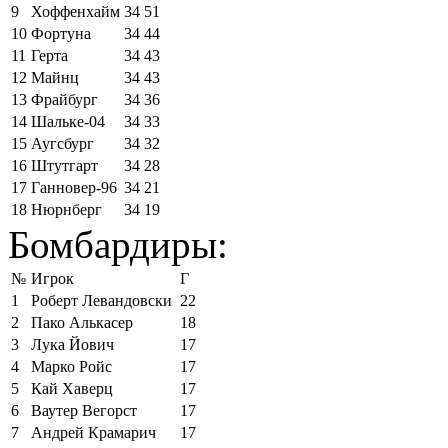
9
Хоффенхайм
34
51
10
Фортуна
34
44
11
Герта
34
43
12
Майнц
34
43
13
Фрайбург
34
36
14
Шальке-04
34
33
15
Аугсбург
34
32
16
Штутгарт
34
28
17
Ганновер-96
34
21
18
Нюрнберг
34
19
Бомбардиры:
№
Игрок
Г
1
Роберт Левандовски
22
2
Пако Алькасер
18
3
Лука Йович
17
4
Марко Ройс
17
5
Кай Хаверц
17
6
Ваутер Вегорст
17
7
Андрей Крамарич
17