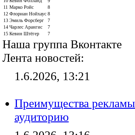
10
Кевин Фолланд
9
11
Марко Ройс
8
12
Флориан Нойхаус
8
13
Эмиль Форсберг
7
14
Чарлес Арангис
7
15
Кевин Штёгер
7
Наша группа Вконтакте
Лента новостей:
1.6.2026, 13:21
Преимущества рекламы
аудиторию