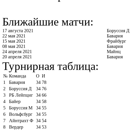
Ближайшие матчи:
17 августа 2021
Боруссия Д
22 мая 2021
Бавария
15 мая 2021
Фрайбург
08 мая 2021
Бавария
24 апреля 2021
Майнц
20 апреля 2021
Бавария
Турнирная таблица:
№
Команда
О
И
1
Бавария
34
78
2
Боруссия Д
34
76
3
РБ Лейпциг
34
66
4
Байер
34
58
5
Боруссия М
34
55
6
Вольфсбург
34
55
7
Айнтрахт Ф
34
54
8
Вердер
34
53