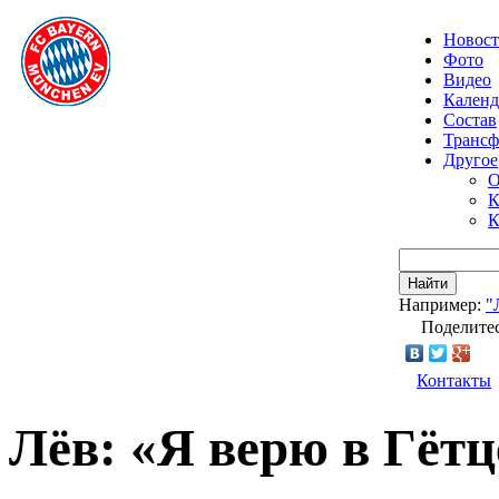
Новос
Фото
Видео
Календ
Состав
Транс
Другое
О
К
К
Найти
Например:
"
Поделитес
Контакты
Лёв: «Я верю в Гётц