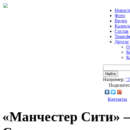
Новост
Фото
Видео
Календ
Состав
Трансф
Другое
О
К
К
Найти
Например:
"
Поделитес
Контакты
«Манчестер Сити» 