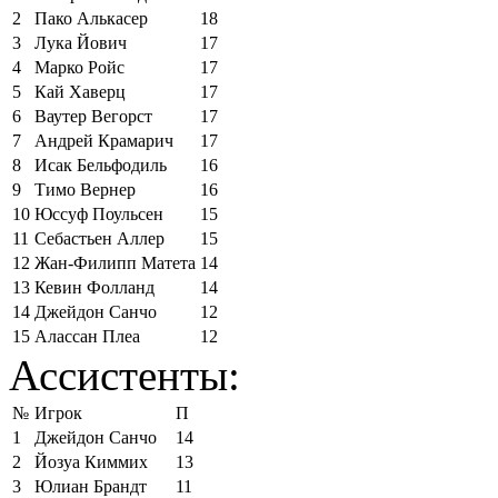
2
Пако Алькасер
18
3
Лука Йович
17
4
Марко Ройс
17
5
Кай Хаверц
17
6
Ваутер Вегорст
17
7
Андрей Крамарич
17
8
Исак Бельфодиль
16
9
Тимо Вернер
16
10
Юссуф Поульсен
15
11
Себастьен Аллер
15
12
Жан-Филипп Матета
14
13
Кевин Фолланд
14
14
Джейдон Санчо
12
15
Алассан Плеа
12
Ассистенты:
№
Игрок
П
1
Джейдон Санчо
14
2
Йозуа Киммих
13
3
Юлиан Брандт
11