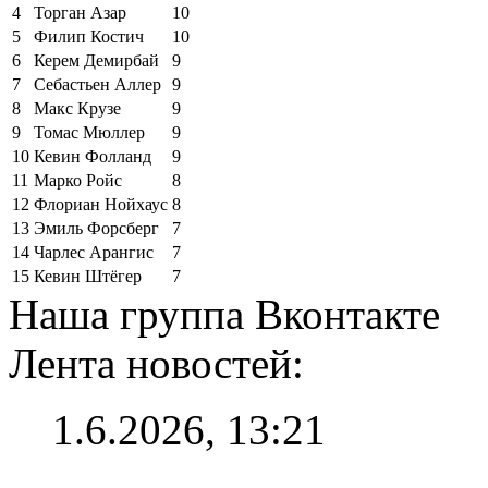
4
Торган Азар
10
5
Филип Костич
10
6
Керем Демирбай
9
7
Себастьен Аллер
9
8
Макс Крузе
9
9
Томас Мюллер
9
10
Кевин Фолланд
9
11
Марко Ройс
8
12
Флориан Нойхаус
8
13
Эмиль Форсберг
7
14
Чарлес Арангис
7
15
Кевин Штёгер
7
Наша группа Вконтакте
Лента новостей:
1.6.2026, 13:21