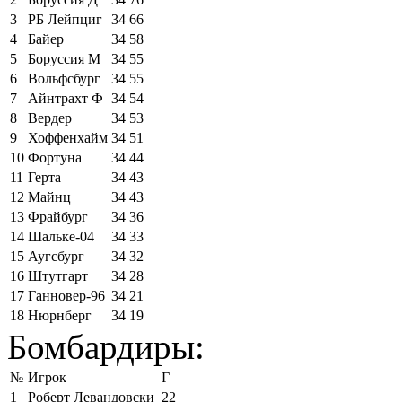
3
РБ Лейпциг
34
66
4
Байер
34
58
5
Боруссия М
34
55
6
Вольфсбург
34
55
7
Айнтрахт Ф
34
54
8
Вердер
34
53
9
Хоффенхайм
34
51
10
Фортуна
34
44
11
Герта
34
43
12
Майнц
34
43
13
Фрайбург
34
36
14
Шальке-04
34
33
15
Аугсбург
34
32
16
Штутгарт
34
28
17
Ганновер-96
34
21
18
Нюрнберг
34
19
Бомбардиры:
№
Игрок
Г
1
Роберт Левандовски
22