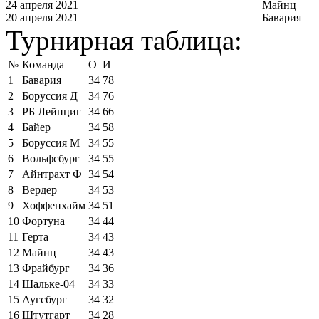
24 апреля 2021
Майнц
20 апреля 2021
Бавария
Турнирная таблица:
№
Команда
О
И
1
Бавария
34
78
2
Боруссия Д
34
76
3
РБ Лейпциг
34
66
4
Байер
34
58
5
Боруссия М
34
55
6
Вольфсбург
34
55
7
Айнтрахт Ф
34
54
8
Вердер
34
53
9
Хоффенхайм
34
51
10
Фортуна
34
44
11
Герта
34
43
12
Майнц
34
43
13
Фрайбург
34
36
14
Шальке-04
34
33
15
Аугсбург
34
32
16
Штутгарт
34
28