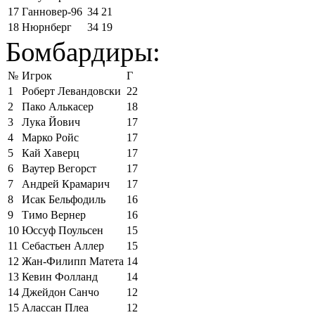
17
Ганновер-96
34
21
18
Нюрнберг
34
19
Бомбардиры:
№
Игрок
Г
1
Роберт Левандовски
22
2
Пако Алькасер
18
3
Лука Йович
17
4
Марко Ройс
17
5
Кай Хаверц
17
6
Ваутер Вегорст
17
7
Андрей Крамарич
17
8
Исак Бельфодиль
16
9
Тимо Вернер
16
10
Юссуф Поульсен
15
11
Себастьен Аллер
15
12
Жан-Филипп Матета
14
13
Кевин Фолланд
14
14
Джейдон Санчо
12
15
Алассан Плеа
12