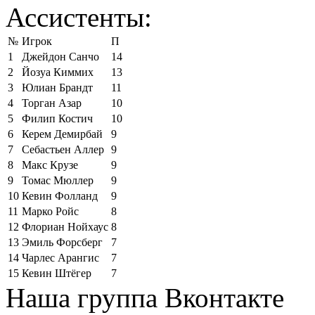
Ассистенты:
№
Игрок
П
1
Джейдон Санчо
14
2
Йозуа Киммих
13
3
Юлиан Брандт
11
4
Торган Азар
10
5
Филип Костич
10
6
Керем Демирбай
9
7
Себастьен Аллер
9
8
Макс Крузе
9
9
Томас Мюллер
9
10
Кевин Фолланд
9
11
Марко Ройс
8
12
Флориан Нойхаус
8
13
Эмиль Форсберг
7
14
Чарлес Арангис
7
15
Кевин Штёгер
7
Наша группа Вконтакте