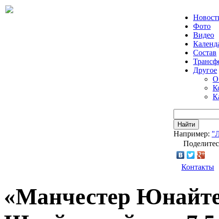
Новост
Фото
Видео
Календ
Состав
Трансф
Другое
О
К
К
Найти
Например:
"
Поделитес
Контакты
«Манчестер Юнайтед