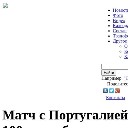
Новост
Фото
Видео
Календ
Состав
Трансф
Другое
О
К
К
Найти
Например:
"
Поделитес
Контакты
Матч с Португалией