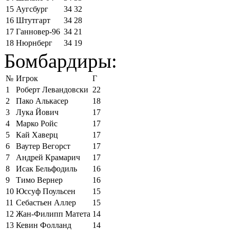
15
Аугсбург
34
32
16
Штутгарт
34
28
17
Ганновер-96
34
21
18
Нюрнберг
34
19
Бомбардиры:
№
Игрок
Г
1
Роберт Левандовски
22
2
Пако Алькасер
18
3
Лука Йович
17
4
Марко Ройс
17
5
Кай Хаверц
17
6
Ваутер Вегорст
17
7
Андрей Крамарич
17
8
Исак Бельфодиль
16
9
Тимо Вернер
16
10
Юссуф Поульсен
15
11
Себастьен Аллер
15
12
Жан-Филипп Матета
14
13
Кевин Фолланд
14