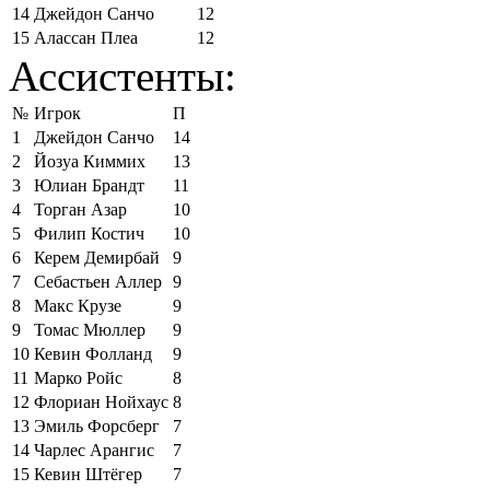
14
Джейдон Санчо
12
15
Алассан Плеа
12
Ассистенты:
№
Игрок
П
1
Джейдон Санчо
14
2
Йозуа Киммих
13
3
Юлиан Брандт
11
4
Торган Азар
10
5
Филип Костич
10
6
Керем Демирбай
9
7
Себастьен Аллер
9
8
Макс Крузе
9
9
Томас Мюллер
9
10
Кевин Фолланд
9
11
Марко Ройс
8
12
Флориан Нойхаус
8
13
Эмиль Форсберг
7
14
Чарлес Арангис
7
15
Кевин Штёгер
7