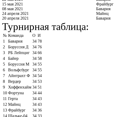
15 мая 2021
Фрайбург
08 мая 2021
Бавария
24 апреля 2021
Майнц
20 апреля 2021
Бавария
Турнирная таблица:
№
Команда
О
И
1
Бавария
34
78
2
Боруссия Д
34
76
3
РБ Лейпциг
34
66
4
Байер
34
58
5
Боруссия М
34
55
6
Вольфсбург
34
55
7
Айнтрахт Ф
34
54
8
Вердер
34
53
9
Хоффенхайм
34
51
10
Фортуна
34
44
11
Герта
34
43
12
Майнц
34
43
13
Фрайбург
34
36
14
Шальке-04
34
33