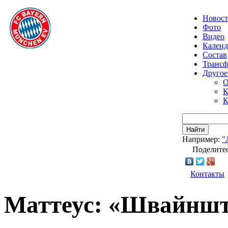
Новос
Фото
Видео
Календ
Состав
Транс
Другое
О
К
К
Найти
Например:
"
Поделитес
Контакты
Маттеус: «Швайншта