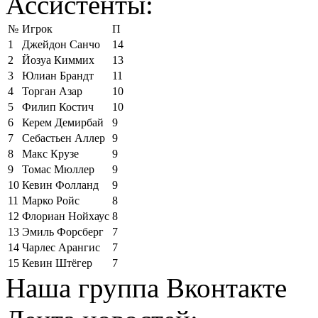
Ассистенты:
№
Игрок
П
1
Джейдон Санчо
14
2
Йозуа Киммих
13
3
Юлиан Брандт
11
4
Торган Азар
10
5
Филип Костич
10
6
Керем Демирбай
9
7
Себастьен Аллер
9
8
Макс Крузе
9
9
Томас Мюллер
9
10
Кевин Фолланд
9
11
Марко Ройс
8
12
Флориан Нойхаус
8
13
Эмиль Форсберг
7
14
Чарлес Арангис
7
15
Кевин Штёгер
7
Наша группа Вконтакте