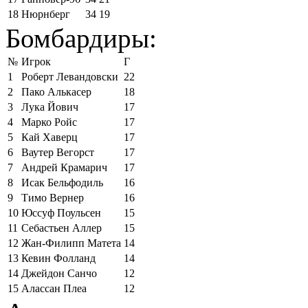
18
Нюрнберг
34
19
Бомбардиры:
№
Игрок
Г
1
Роберт Левандовски
22
2
Пако Алькасер
18
3
Лука Йович
17
4
Марко Ройс
17
5
Кай Хаверц
17
6
Ваутер Вегорст
17
7
Андрей Крамарич
17
8
Исак Бельфодиль
16
9
Тимо Вернер
16
10
Юссуф Поульсен
15
11
Себастьен Аллер
15
12
Жан-Филипп Матета
14
13
Кевин Фолланд
14
14
Джейдон Санчо
12
15
Алассан Плеа
12