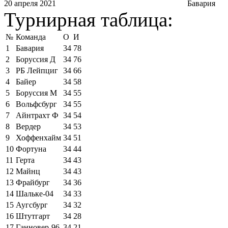
20 апреля 2021
Бавария
Турнирная таблица:
№
Команда
О
И
1
Бавария
34
78
2
Боруссия Д
34
76
3
РБ Лейпциг
34
66
4
Байер
34
58
5
Боруссия М
34
55
6
Вольфсбург
34
55
7
Айнтрахт Ф
34
54
8
Вердер
34
53
9
Хоффенхайм
34
51
10
Фортуна
34
44
11
Герта
34
43
12
Майнц
34
43
13
Фрайбург
34
36
14
Шальке-04
34
33
15
Аугсбург
34
32
16
Штутгарт
34
28
17
Ганновер-96
34
21