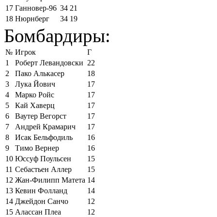
17
Ганновер-96
34
21
18
Нюрнберг
34
19
Бомбардиры:
№
Игрок
Г
1
Роберт Левандовски
22
2
Пако Алькасер
18
3
Лука Йович
17
4
Марко Ройс
17
5
Кай Хаверц
17
6
Ваутер Вегорст
17
7
Андрей Крамарич
17
8
Исак Бельфодиль
16
9
Тимо Вернер
16
10
Юссуф Поульсен
15
11
Себастьен Аллер
15
12
Жан-Филипп Матета
14
13
Кевин Фолланд
14
14
Джейдон Санчо
12
15
Алассан Плеа
12