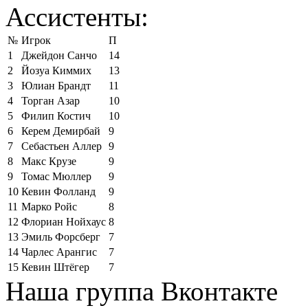
Ассистенты:
№
Игрок
П
1
Джейдон Санчо
14
2
Йозуа Киммих
13
3
Юлиан Брандт
11
4
Торган Азар
10
5
Филип Костич
10
6
Керем Демирбай
9
7
Себастьен Аллер
9
8
Макс Крузе
9
9
Томас Мюллер
9
10
Кевин Фолланд
9
11
Марко Ройс
8
12
Флориан Нойхаус
8
13
Эмиль Форсберг
7
14
Чарлес Арангис
7
15
Кевин Штёгер
7
Наша группа Вконтакте