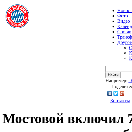
Новос
Фото
Видео
Календ
Состав
Транс
Другое
О
К
К
Найти
Например:
"
Поделитес
Контакты
Мостовой включил 