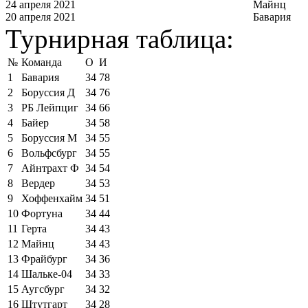
24 апреля 2021
Майнц
20 апреля 2021
Бавария
Турнирная таблица:
№
Команда
О
И
1
Бавария
34
78
2
Боруссия Д
34
76
3
РБ Лейпциг
34
66
4
Байер
34
58
5
Боруссия М
34
55
6
Вольфсбург
34
55
7
Айнтрахт Ф
34
54
8
Вердер
34
53
9
Хоффенхайм
34
51
10
Фортуна
34
44
11
Герта
34
43
12
Майнц
34
43
13
Фрайбург
34
36
14
Шальке-04
34
33
15
Аугсбург
34
32
16
Штутгарт
34
28