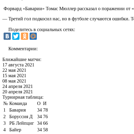
Форвард «Баварии» Томас Мюллер рассказал о поражении от 
— Третий гол подкосил нас, но в футболе случаются ошибки. Т
Поделитесь в социальных сетях:
Комментарии:
Ближайшие матчи:
17 августа 2021
22 мая 2021
15 мая 2021
08 мая 2021
24 апреля 2021
20 апреля 2021
Турнирная таблица:
№
Команда
О
И
1
Бавария
34
78
2
Боруссия Д
34
76
3
РБ Лейпциг
34
66
4
Байер
34
58