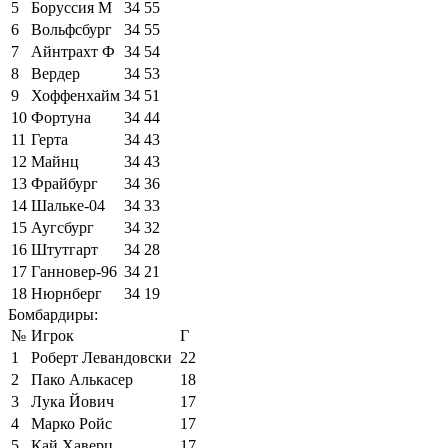
5
Боруссия М
34
55
6
Вольфсбург
34
55
7
Айнтрахт Ф
34
54
8
Вердер
34
53
9
Хоффенхайм
34
51
10
Фортуна
34
44
11
Герта
34
43
12
Майнц
34
43
13
Фрайбург
34
36
14
Шальке-04
34
33
15
Аугсбург
34
32
16
Штутгарт
34
28
17
Ганновер-96
34
21
18
Нюрнберг
34
19
Бомбардиры:
№
Игрок
Г
1
Роберт Левандовски
22
2
Пако Алькасер
18
3
Лука Йович
17
4
Марко Ройс
17
5
Кай Хаверц
17