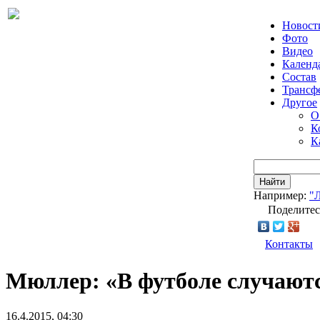
Новост
Фото
Видео
Календ
Состав
Трансф
Другое
О
К
К
Найти
Например:
"
Поделитес
Контакты
Мюллер: «В футболе случают
16.4.2015, 04:30