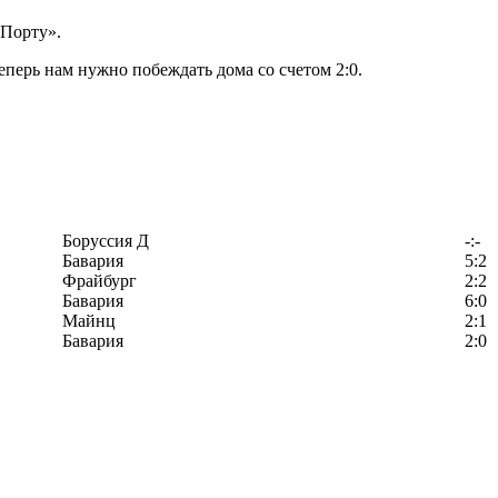
«Порту».
еперь нам нужно побеждать дома со счетом 2:0.
Боруссия Д
-:-
Бавария
5:2
Фрайбург
2:2
Бавария
6:0
Майнц
2:1
Бавария
2:0