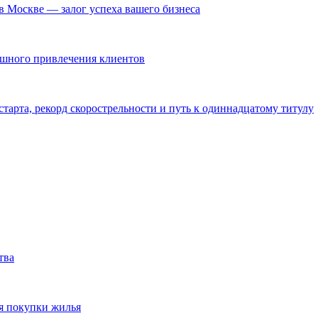
в Москве — залог успеха вашего бизнеса
ешного привлечения клиентов
тарта, рекорд скорострельности и путь к одиннадцатому титулу
тва
я покупки жилья