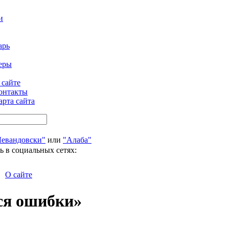
и
арь
еры
 сайте
онтакты
арта сайта
Левандовски"
или
"Алаба"
ь в социальных сетях:
О сайте
ся ошибки»