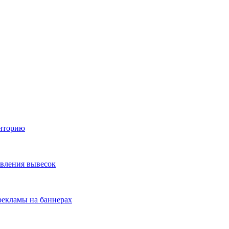
диторию
овления вывесок
екламы на баннерах