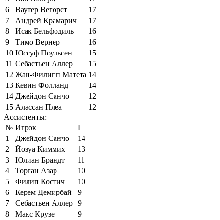
6
Ваутер Вегорст
17
7
Андрей Крамарич
17
8
Исак Бельфодиль
16
9
Тимо Вернер
16
10
Юссуф Поульсен
15
11
Себастьен Аллер
15
12
Жан-Филипп Матета
14
13
Кевин Фолланд
14
14
Джейдон Санчо
12
15
Алассан Плеа
12
Ассистенты:
№
Игрок
П
1
Джейдон Санчо
14
2
Йозуа Киммих
13
3
Юлиан Брандт
11
4
Торган Азар
10
5
Филип Костич
10
6
Керем Демирбай
9
7
Себастьен Аллер
9
8
Макс Крузе
9