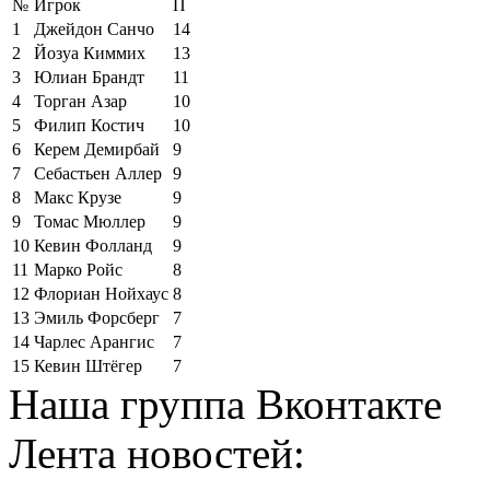
№
Игрок
П
1
Джейдон Санчо
14
2
Йозуа Киммих
13
3
Юлиан Брандт
11
4
Торган Азар
10
5
Филип Костич
10
6
Керем Демирбай
9
7
Себастьен Аллер
9
8
Макс Крузе
9
9
Томас Мюллер
9
10
Кевин Фолланд
9
11
Марко Ройс
8
12
Флориан Нойхаус
8
13
Эмиль Форсберг
7
14
Чарлес Арангис
7
15
Кевин Штёгер
7
Наша группа Вконтакте
Лента новостей: