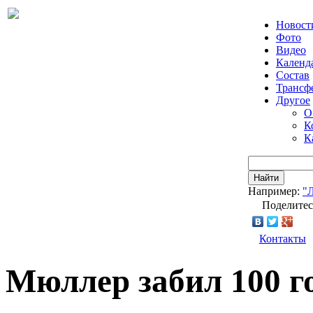
Новост
Фото
Видео
Календ
Состав
Трансф
Другое
О
К
К
Найти
Например:
"
Поделитес
Контакты
Мюллер забил 100 г