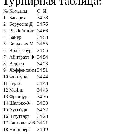
Турнирная таблица:
№
Команда
О
И
1
Бавария
34
78
2
Боруссия Д
34
76
3
РБ Лейпциг
34
66
4
Байер
34
58
5
Боруссия М
34
55
6
Вольфсбург
34
55
7
Айнтрахт Ф
34
54
8
Вердер
34
53
9
Хоффенхайм
34
51
10
Фортуна
34
44
11
Герта
34
43
12
Майнц
34
43
13
Фрайбург
34
36
14
Шальке-04
34
33
15
Аугсбург
34
32
16
Штутгарт
34
28
17
Ганновер-96
34
21
18
Нюрнберг
34
19