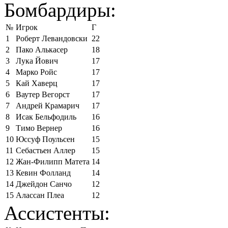
Бомбардиры:
№
Игрок
Г
1
Роберт Левандовски
22
2
Пако Алькасер
18
3
Лука Йович
17
4
Марко Ройс
17
5
Кай Хаверц
17
6
Ваутер Вегорст
17
7
Андрей Крамарич
17
8
Исак Бельфодиль
16
9
Тимо Вернер
16
10
Юссуф Поульсен
15
11
Себастьен Аллер
15
12
Жан-Филипп Матета
14
13
Кевин Фолланд
14
14
Джейдон Санчо
12
15
Алассан Плеа
12
Ассистенты: