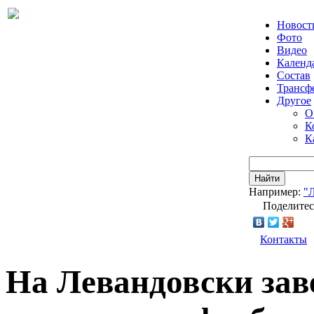
Новост
Фото
Видео
Календ
Состав
Трансф
Другое
О
К
К
Найти
Например:
"
Поделитес
Контакты
На Левандовски заве