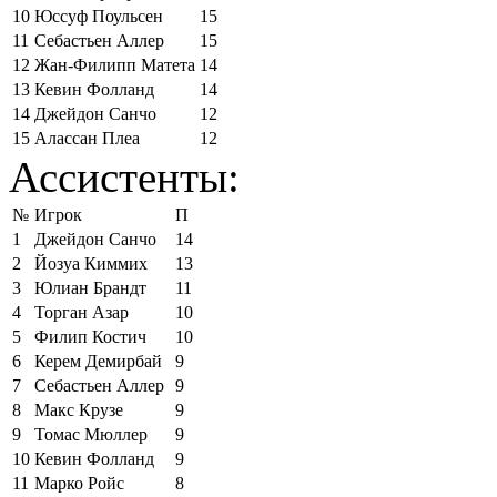
10
Юссуф Поульсен
15
11
Себастьен Аллер
15
12
Жан-Филипп Матета
14
13
Кевин Фолланд
14
14
Джейдон Санчо
12
15
Алассан Плеа
12
Ассистенты:
№
Игрок
П
1
Джейдон Санчо
14
2
Йозуа Киммих
13
3
Юлиан Брандт
11
4
Торган Азар
10
5
Филип Костич
10
6
Керем Демирбай
9
7
Себастьен Аллер
9
8
Макс Крузе
9
9
Томас Мюллер
9
10
Кевин Фолланд
9
11
Марко Ройс
8