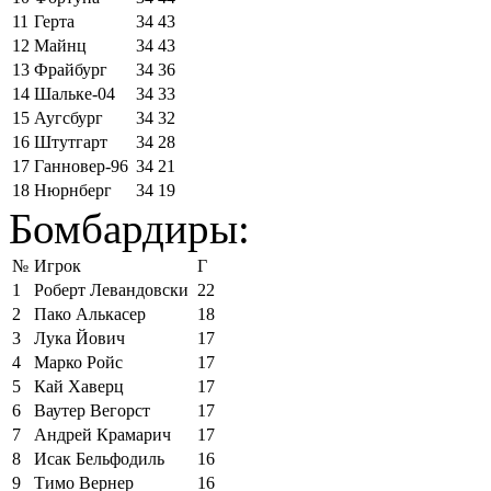
11
Герта
34
43
12
Майнц
34
43
13
Фрайбург
34
36
14
Шальке-04
34
33
15
Аугсбург
34
32
16
Штутгарт
34
28
17
Ганновер-96
34
21
18
Нюрнберг
34
19
Бомбардиры:
№
Игрок
Г
1
Роберт Левандовски
22
2
Пако Алькасер
18
3
Лука Йович
17
4
Марко Ройс
17
5
Кай Хаверц
17
6
Ваутер Вегорст
17
7
Андрей Крамарич
17
8
Исак Бельфодиль
16
9
Тимо Вернер
16