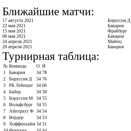
Ближайшие матчи:
17 августа 2021
Боруссия Д
22 мая 2021
Бавария
15 мая 2021
Фрайбург
08 мая 2021
Бавария
24 апреля 2021
Майнц
20 апреля 2021
Бавария
Турнирная таблица:
№
Команда
О
И
1
Бавария
34
78
2
Боруссия Д
34
76
3
РБ Лейпциг
34
66
4
Байер
34
58
5
Боруссия М
34
55
6
Вольфсбург
34
55
7
Айнтрахт Ф
34
54
8
Вердер
34
53
9
Хоффенхайм
34
51
10
Фортуна
34
44