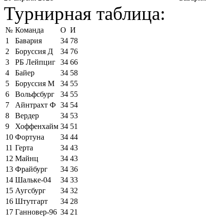
Турнирная таблица:
№
Команда
О
И
1
Бавария
34
78
2
Боруссия Д
34
76
3
РБ Лейпциг
34
66
4
Байер
34
58
5
Боруссия М
34
55
6
Вольфсбург
34
55
7
Айнтрахт Ф
34
54
8
Вердер
34
53
9
Хоффенхайм
34
51
10
Фортуна
34
44
11
Герта
34
43
12
Майнц
34
43
13
Фрайбург
34
36
14
Шальке-04
34
33
15
Аугсбург
34
32
16
Штутгарт
34
28
17
Ганновер-96
34
21