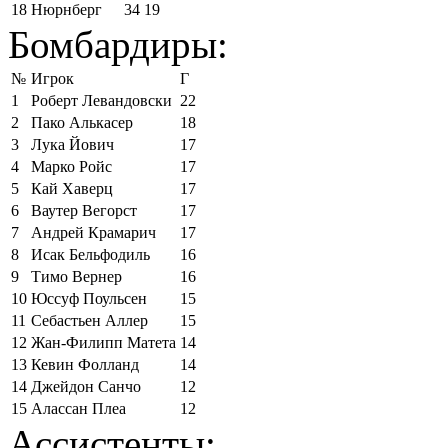
18
Нюрнберг
34
19
Бомбардиры:
№
Игрок
Г
1
Роберт Левандовски
22
2
Пако Алькасер
18
3
Лука Йович
17
4
Марко Ройс
17
5
Кай Хаверц
17
6
Ваутер Вегорст
17
7
Андрей Крамарич
17
8
Исак Бельфодиль
16
9
Тимо Вернер
16
10
Юссуф Поульсен
15
11
Себастьен Аллер
15
12
Жан-Филипп Матета
14
13
Кевин Фолланд
14
14
Джейдон Санчо
12
15
Алассан Плеа
12
Ассистенты: