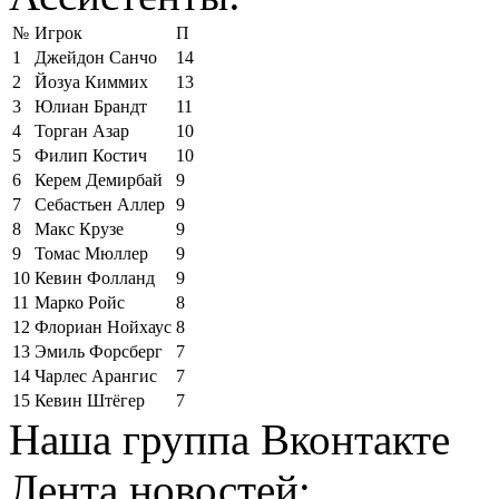
№
Игрок
П
1
Джейдон Санчо
14
2
Йозуа Киммих
13
3
Юлиан Брандт
11
4
Торган Азар
10
5
Филип Костич
10
6
Керем Демирбай
9
7
Себастьен Аллер
9
8
Макс Крузе
9
9
Томас Мюллер
9
10
Кевин Фолланд
9
11
Марко Ройс
8
12
Флориан Нойхаус
8
13
Эмиль Форсберг
7
14
Чарлес Арангис
7
15
Кевин Штёгер
7
Наша группа Вконтакте
Лента новостей: