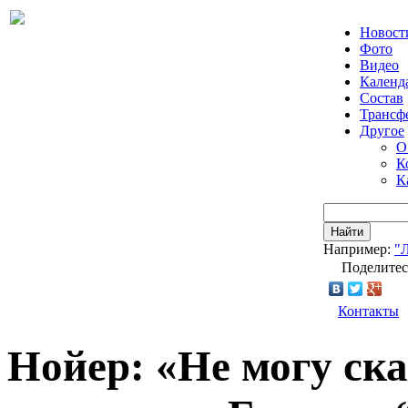
Новост
Фото
Видео
Календ
Состав
Трансф
Другое
О
К
К
Найти
Например:
"
Поделитес
Контакты
Нойер: «Не могу ска