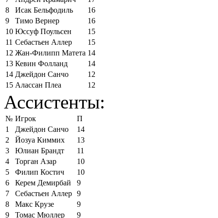
8
Исак Бельфодиль
16
9
Тимо Вернер
16
10
Юссуф Поульсен
15
11
Себастьен Аллер
15
12
Жан-Филипп Матета
14
13
Кевин Фолланд
14
14
Джейдон Санчо
12
15
Алассан Плеа
12
Ассистенты:
№
Игрок
П
1
Джейдон Санчо
14
2
Йозуа Киммих
13
3
Юлиан Брандт
11
4
Торган Азар
10
5
Филип Костич
10
6
Керем Демирбай
9
7
Себастьен Аллер
9
8
Макс Крузе
9
9
Томас Мюллер
9