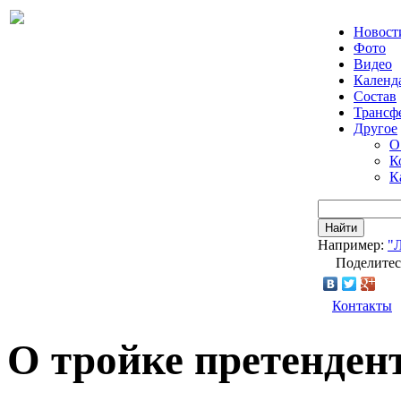
Новост
Фото
Видео
Календ
Состав
Трансф
Другое
О
К
К
Найти
Например:
"
Поделитес
Контакты
О тройке претенден