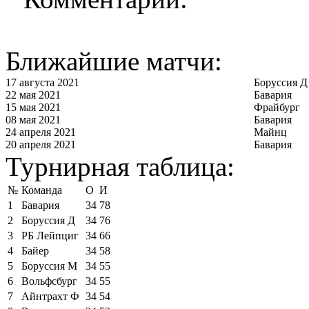
Ближайшие матчи:
17 августа 2021
Боруссия Д
22 мая 2021
Бавария
15 мая 2021
Фрайбург
08 мая 2021
Бавария
24 апреля 2021
Майнц
20 апреля 2021
Бавария
Турнирная таблица:
№
Команда
О
И
1
Бавария
34
78
2
Боруссия Д
34
76
3
РБ Лейпциг
34
66
4
Байер
34
58
5
Боруссия М
34
55
6
Вольфсбург
34
55
7
Айнтрахт Ф
34
54