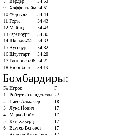
8
Вердер
34
53
9
Хоффенхайм
34
51
10
Фортуна
34
44
11
Герта
34
43
12
Майнц
34
43
13
Фрайбург
34
36
14
Шальке-04
34
33
15
Аугсбург
34
32
16
Штутгарт
34
28
17
Ганновер-96
34
21
18
Нюрнберг
34
19
Бомбардиры:
№
Игрок
Г
1
Роберт Левандовски
22
2
Пако Алькасер
18
3
Лука Йович
17
4
Марко Ройс
17
5
Кай Хаверц
17
6
Ваутер Вегорст
17
7
Андрей Крамарич
17