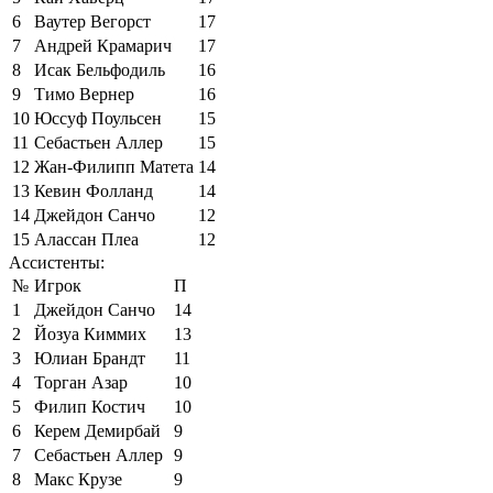
6
Ваутер Вегорст
17
7
Андрей Крамарич
17
8
Исак Бельфодиль
16
9
Тимо Вернер
16
10
Юссуф Поульсен
15
11
Себастьен Аллер
15
12
Жан-Филипп Матета
14
13
Кевин Фолланд
14
14
Джейдон Санчо
12
15
Алассан Плеа
12
Ассистенты:
№
Игрок
П
1
Джейдон Санчо
14
2
Йозуа Киммих
13
3
Юлиан Брандт
11
4
Торган Азар
10
5
Филип Костич
10
6
Керем Демирбай
9
7
Себастьен Аллер
9
8
Макс Крузе
9