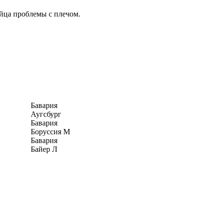
йца проблемы с плечом.
Бавария
Аугсбург
Бавария
Боруссия М
Бавария
Байер Л