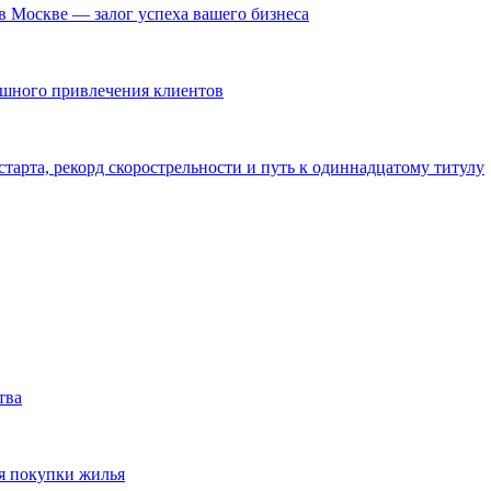
в Москве — залог успеха вашего бизнеса
ешного привлечения клиентов
тарта, рекорд скорострельности и путь к одиннадцатому титулу
тва
я покупки жилья