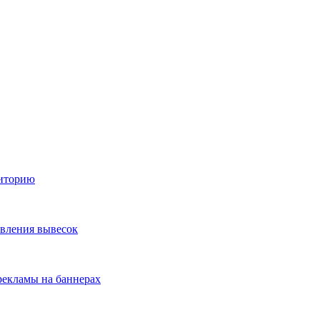
диторию
овления вывесок
екламы на баннерах