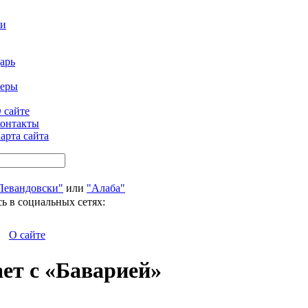
ти
арь
феры
 сайте
онтакты
арта сайта
Левандовски"
или
"Алаба"
ь в социальных сетях:
О сайте
ет с «Баварией»