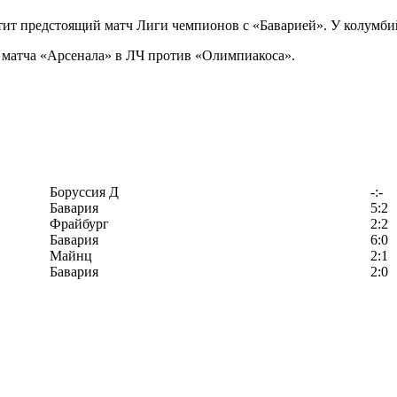
ит предстоящий матч Лиги чемпионов с «Баварией». У колумби
 матча «Арсенала» в ЛЧ против «Олимпиакоса».
Боруссия Д
-:-
Бавария
5:2
Фрайбург
2:2
Бавария
6:0
Майнц
2:1
Бавария
2:0