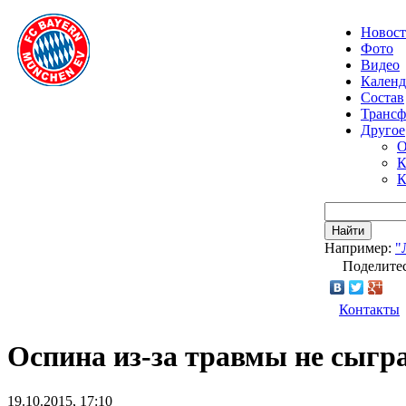
Новос
Фото
Видео
Календ
Состав
Транс
Другое
О
К
К
Найти
Например:
"
Поделитес
Контакты
Оспина из-за травмы не сыгра
19.10.2015, 17:10