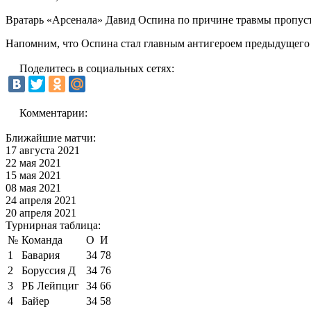
Вратарь «Арсенала» Давид Оспина по причине травмы пропуст
Напомним, что Оспина стал главным антигероем предыдущего
Поделитесь в социальных сетях:
Комментарии:
Ближайшие матчи:
17 августа 2021
22 мая 2021
15 мая 2021
08 мая 2021
24 апреля 2021
20 апреля 2021
Турнирная таблица:
№
Команда
О
И
1
Бавария
34
78
2
Боруссия Д
34
76
3
РБ Лейпциг
34
66
4
Байер
34
58