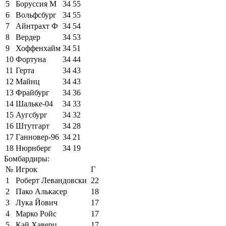
5
Боруссия М
34
55
6
Вольфсбург
34
55
7
Айнтрахт Ф
34
54
8
Вердер
34
53
9
Хоффенхайм
34
51
10
Фортуна
34
44
11
Герта
34
43
12
Майнц
34
43
13
Фрайбург
34
36
14
Шальке-04
34
33
15
Аугсбург
34
32
16
Штутгарт
34
28
17
Ганновер-96
34
21
18
Нюрнберг
34
19
Бомбардиры:
№
Игрок
Г
1
Роберт Левандовски
22
2
Пако Алькасер
18
3
Лука Йович
17
4
Марко Ройс
17
5
Кай Хаверц
17