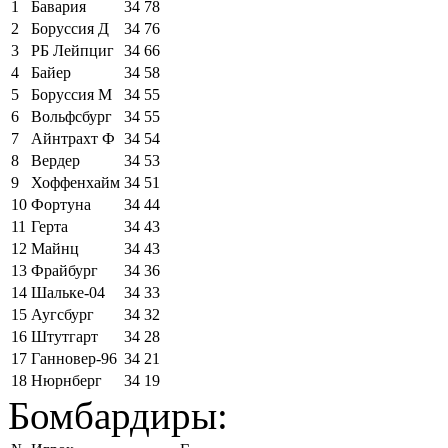
1
Бавария
34
78
2
Боруссия Д
34
76
3
РБ Лейпциг
34
66
4
Байер
34
58
5
Боруссия М
34
55
6
Вольфсбург
34
55
7
Айнтрахт Ф
34
54
8
Вердер
34
53
9
Хоффенхайм
34
51
10
Фортуна
34
44
11
Герта
34
43
12
Майнц
34
43
13
Фрайбург
34
36
14
Шальке-04
34
33
15
Аугсбург
34
32
16
Штутгарт
34
28
17
Ганновер-96
34
21
18
Нюрнберг
34
19
Бомбардиры: