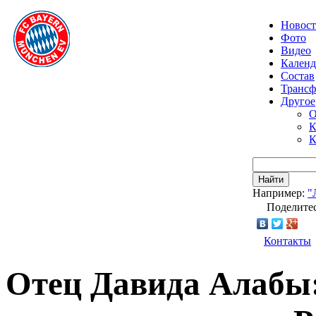
Новос
Фото
Видео
Календ
Состав
Транс
Другое
О
К
К
Найти
Например:
"
Поделитес
Контакты
Отец Давида Алабы: