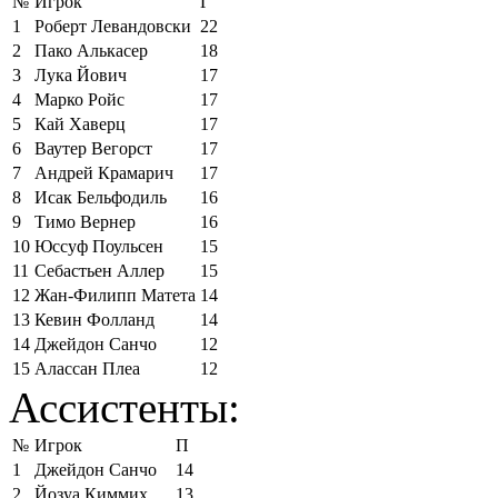
№
Игрок
Г
1
Роберт Левандовски
22
2
Пако Алькасер
18
3
Лука Йович
17
4
Марко Ройс
17
5
Кай Хаверц
17
6
Ваутер Вегорст
17
7
Андрей Крамарич
17
8
Исак Бельфодиль
16
9
Тимо Вернер
16
10
Юссуф Поульсен
15
11
Себастьен Аллер
15
12
Жан-Филипп Матета
14
13
Кевин Фолланд
14
14
Джейдон Санчо
12
15
Алассан Плеа
12
Ассистенты:
№
Игрок
П
1
Джейдон Санчо
14
2
Йозуа Киммих
13