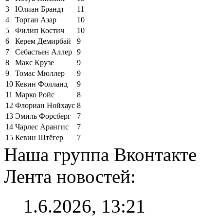
3
Юлиан Брандт
11
4
Торган Азар
10
5
Филип Костич
10
6
Керем Демирбай
9
7
Себастьен Аллер
9
8
Макс Крузе
9
9
Томас Мюллер
9
10
Кевин Фолланд
9
11
Марко Ройс
8
12
Флориан Нойхаус
8
13
Эмиль Форсберг
7
14
Чарлес Арангис
7
15
Кевин Штёгер
7
Наша группа Вконтакте
Лента новостей:
1.6.2026, 13:21