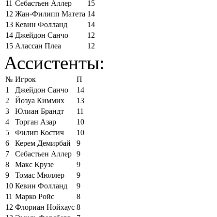
11
Себастьен Аллер
15
12
Жан-Филипп Матета
14
13
Кевин Фолланд
14
14
Джейдон Санчо
12
15
Алассан Плеа
12
Ассистенты:
№
Игрок
П
1
Джейдон Санчо
14
2
Йозуа Киммих
13
3
Юлиан Брандт
11
4
Торган Азар
10
5
Филип Костич
10
6
Керем Демирбай
9
7
Себастьен Аллер
9
8
Макс Крузе
9
9
Томас Мюллер
9
10
Кевин Фолланд
9
11
Марко Ройс
8
12
Флориан Нойхаус
8