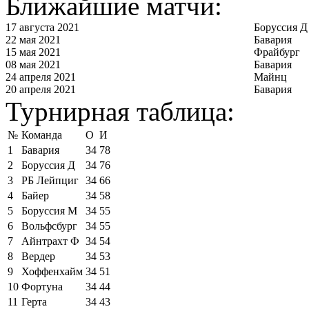
Ближайшие матчи:
17 августа 2021
Боруссия Д
22 мая 2021
Бавария
15 мая 2021
Фрайбург
08 мая 2021
Бавария
24 апреля 2021
Майнц
20 апреля 2021
Бавария
Турнирная таблица:
№
Команда
О
И
1
Бавария
34
78
2
Боруссия Д
34
76
3
РБ Лейпциг
34
66
4
Байер
34
58
5
Боруссия М
34
55
6
Вольфсбург
34
55
7
Айнтрахт Ф
34
54
8
Вердер
34
53
9
Хоффенхайм
34
51
10
Фортуна
34
44
11
Герта
34
43