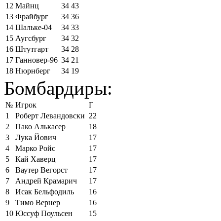
12
Майнц
34
43
13
Фрайбург
34
36
14
Шальке-04
34
33
15
Аугсбург
34
32
16
Штутгарт
34
28
17
Ганновер-96
34
21
18
Нюрнберг
34
19
Бомбардиры:
№
Игрок
Г
1
Роберт Левандовски
22
2
Пако Алькасер
18
3
Лука Йович
17
4
Марко Ройс
17
5
Кай Хаверц
17
6
Ваутер Вегорст
17
7
Андрей Крамарич
17
8
Исак Бельфодиль
16
9
Тимо Вернер
16
10
Юссуф Поульсен
15