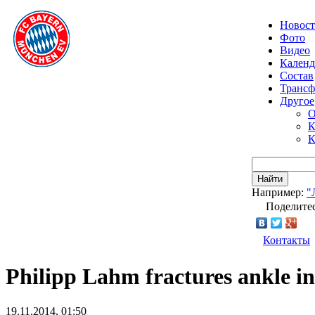
Новос
Фото
Видео
Календ
Состав
Транс
Другое
О
К
К
Найти
Например:
"
Поделитес
Контакты
Philipp Lahm fractures ankle in
19.11.2014, 01:50