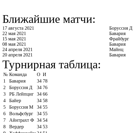
Ближайшие матчи:
17 августа 2021
Боруссия Д
22 мая 2021
Бавария
15 мая 2021
Фрайбург
08 мая 2021
Бавария
24 апреля 2021
Майнц
20 апреля 2021
Бавария
Турнирная таблица:
№
Команда
О
И
1
Бавария
34
78
2
Боруссия Д
34
76
3
РБ Лейпциг
34
66
4
Байер
34
58
5
Боруссия М
34
55
6
Вольфсбург
34
55
7
Айнтрахт Ф
34
54
8
Вердер
34
53