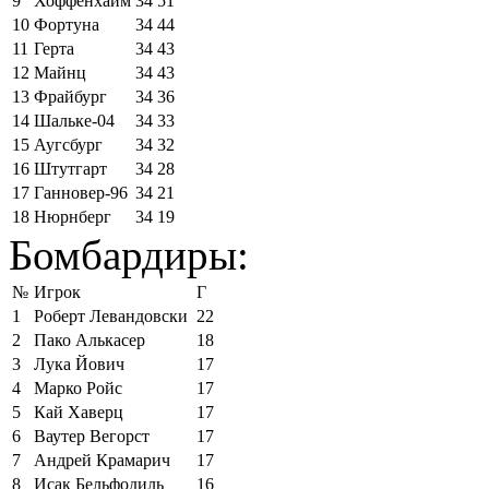
9
Хоффенхайм
34
51
10
Фортуна
34
44
11
Герта
34
43
12
Майнц
34
43
13
Фрайбург
34
36
14
Шальке-04
34
33
15
Аугсбург
34
32
16
Штутгарт
34
28
17
Ганновер-96
34
21
18
Нюрнберг
34
19
Бомбардиры:
№
Игрок
Г
1
Роберт Левандовски
22
2
Пако Алькасер
18
3
Лука Йович
17
4
Марко Ройс
17
5
Кай Хаверц
17
6
Ваутер Вегорст
17
7
Андрей Крамарич
17
8
Исак Бельфодиль
16