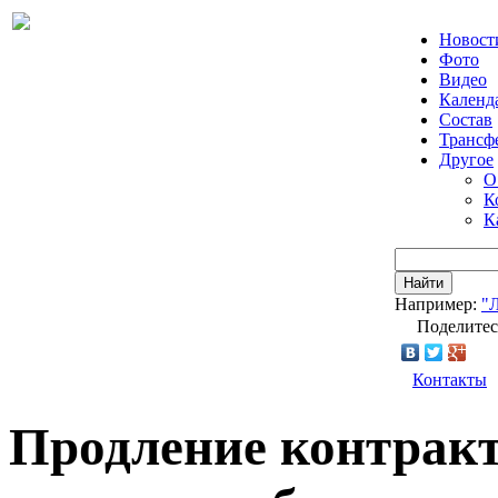
Новост
Фото
Видео
Календ
Состав
Трансф
Другое
О
К
К
Найти
Например:
"
Поделитес
Контакты
Продление контракт