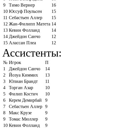
9
Тимо Вернер
16
10
Юссуф Поульсен
15
11
Себастьен Аллер
15
12
Жан-Филипп Матета
14
13
Кевин Фолланд
14
14
Джейдон Санчо
12
15
Алассан Плеа
12
Ассистенты:
№
Игрок
П
1
Джейдон Санчо
14
2
Йозуа Киммих
13
3
Юлиан Брандт
11
4
Торган Азар
10
5
Филип Костич
10
6
Керем Демирбай
9
7
Себастьен Аллер
9
8
Макс Крузе
9
9
Томас Мюллер
9
10
Кевин Фолланд
9