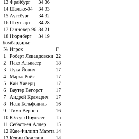
13
Фрайбург
34
36
14
Шальке-04
34
33
15
Аугсбург
34
32
16
Штутгарт
34
28
17
Ганновер-96
34
21
18
Нюрнберг
34
19
Бомбардиры:
№
Игрок
Г
1
Роберт Левандовски
22
2
Пако Алькасер
18
3
Лука Йович
17
4
Марко Ройс
17
5
Кай Хаверц
17
6
Ваутер Вегорст
17
7
Андрей Крамарич
17
8
Исак Бельфодиль
16
9
Тимо Вернер
16
10
Юссуф Поульсен
15
11
Себастьен Аллер
15
12
Жан-Филипп Матета
14
13
Кевин Фолланд
14