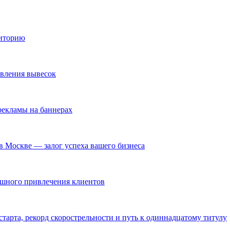
диторию
овления вывесок
екламы на баннерах
в Москве — залог успеха вашего бизнеса
ешного привлечения клиентов
тарта, рекорд скорострельности и путь к одиннадцатому титулу