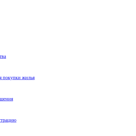
тва
я покупки жилья
ешения
истрацию