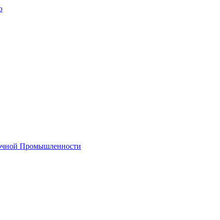
о
лочной Промышленности