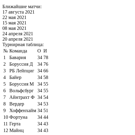
Ближайшие матчи:
17 августа 2021
22 мая 2021
15 мая 2021
08 мая 2021
24 апреля 2021
20 апреля 2021
Турнирная таблица:
№
Команда
О
И
1
Бавария
34
78
2
Боруссия Д
34
76
3
РБ Лейпциг
34
66
4
Байер
34
58
5
Боруссия М
34
55
6
Вольфсбург
34
55
7
Айнтрахт Ф
34
54
8
Вердер
34
53
9
Хоффенхайм
34
51
10
Фортуна
34
44
11
Герта
34
43
12
Майнц
34
43