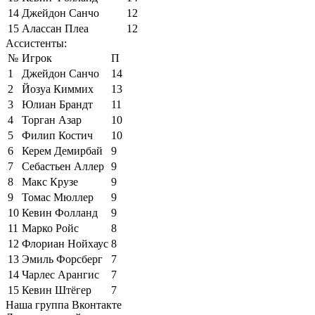
14
Джейдон Санчо
12
15
Алассан Плеа
12
Ассистенты:
№
Игрок
П
1
Джейдон Санчо
14
2
Йозуа Киммих
13
3
Юлиан Брандт
11
4
Торган Азар
10
5
Филип Костич
10
6
Керем Демирбай
9
7
Себастьен Аллер
9
8
Макс Крузе
9
9
Томас Мюллер
9
10
Кевин Фолланд
9
11
Марко Ройс
8
12
Флориан Нойхаус
8
13
Эмиль Форсберг
7
14
Чарлес Арангис
7
15
Кевин Штёгер
7
Наша группа Вконтакте