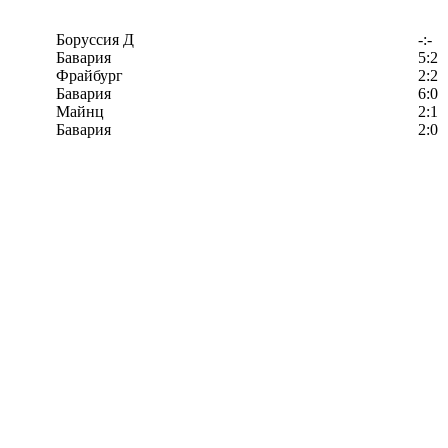
Боруссия Д
-:-
Бавария
5:2
Фрайбург
2:2
Бавария
6:0
Майнц
2:1
Бавария
2:0