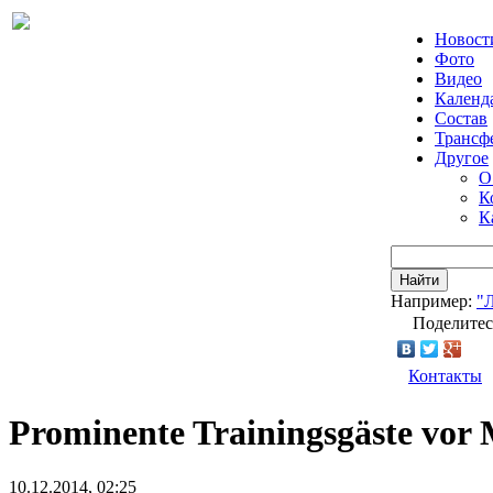
Новост
Фото
Видео
Календ
Состав
Трансф
Другое
О
К
К
Найти
Например:
"
Поделитес
Контакты
Prominente Trainingsgäste vor
10.12.2014, 02:25