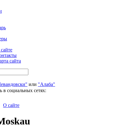
и
арь
еры
 сайте
онтакты
арта сайта
Левандовски"
или
"Алаба"
ь в социальных сетях:
О сайте
 Moskau