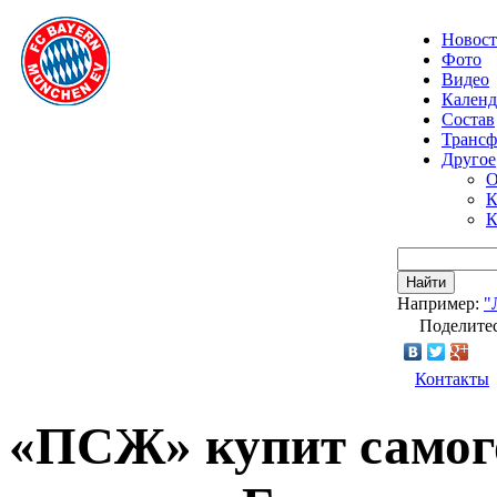
Новос
Фото
Видео
Календ
Состав
Транс
Другое
О
К
К
Найти
Например:
"
Поделитес
Контакты
«ПСЖ» купит самого