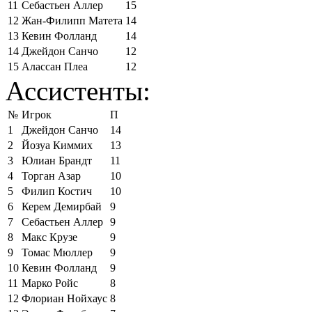
11
Себастьен Аллер
15
12
Жан-Филипп Матета
14
13
Кевин Фолланд
14
14
Джейдон Санчо
12
15
Алассан Плеа
12
Ассистенты:
№
Игрок
П
1
Джейдон Санчо
14
2
Йозуа Киммих
13
3
Юлиан Брандт
11
4
Торган Азар
10
5
Филип Костич
10
6
Керем Демирбай
9
7
Себастьен Аллер
9
8
Макс Крузе
9
9
Томас Мюллер
9
10
Кевин Фолланд
9
11
Марко Ройс
8
12
Флориан Нойхаус
8