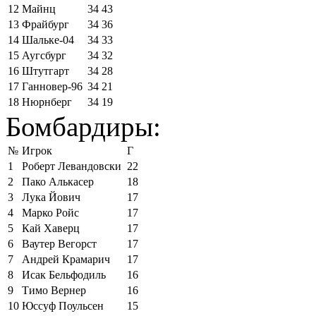
12
Майнц
34
43
13
Фрайбург
34
36
14
Шальке-04
34
33
15
Аугсбург
34
32
16
Штутгарт
34
28
17
Ганновер-96
34
21
18
Нюрнберг
34
19
Бомбардиры:
№
Игрок
Г
1
Роберт Левандовски
22
2
Пако Алькасер
18
3
Лука Йович
17
4
Марко Ройс
17
5
Кай Хаверц
17
6
Ваутер Вегорст
17
7
Андрей Крамарич
17
8
Исак Бельфодиль
16
9
Тимо Вернер
16
10
Юссуф Поульсен
15