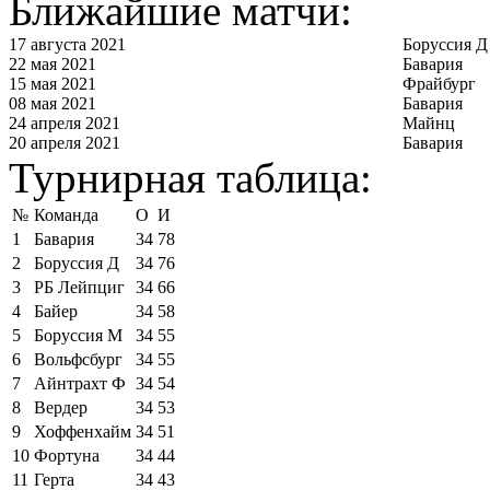
Ближайшие матчи:
17 августа 2021
Боруссия Д
22 мая 2021
Бавария
15 мая 2021
Фрайбург
08 мая 2021
Бавария
24 апреля 2021
Майнц
20 апреля 2021
Бавария
Турнирная таблица:
№
Команда
О
И
1
Бавария
34
78
2
Боруссия Д
34
76
3
РБ Лейпциг
34
66
4
Байер
34
58
5
Боруссия М
34
55
6
Вольфсбург
34
55
7
Айнтрахт Ф
34
54
8
Вердер
34
53
9
Хоффенхайм
34
51
10
Фортуна
34
44
11
Герта
34
43