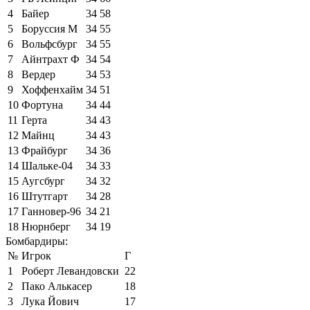
4
Байер
34
58
5
Боруссия М
34
55
6
Вольфсбург
34
55
7
Айнтрахт Ф
34
54
8
Вердер
34
53
9
Хоффенхайм
34
51
10
Фортуна
34
44
11
Герта
34
43
12
Майнц
34
43
13
Фрайбург
34
36
14
Шальке-04
34
33
15
Аугсбург
34
32
16
Штутгарт
34
28
17
Ганновер-96
34
21
18
Нюрнберг
34
19
Бомбардиры:
№
Игрок
Г
1
Роберт Левандовски
22
2
Пако Алькасер
18
3
Лука Йович
17