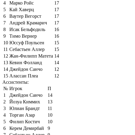
4
Марко Ройс
17
5
Кай Хаверц
17
6
Ваутер Вегорст
17
7
Андрей Крамарич
17
8
Исак Бельфодиль
16
9
Тимо Вернер
16
10
Юссуф Поульсен
15
11
Себастьен Аллер
15
12
Жан-Филипп Матета
14
13
Кевин Фолланд
14
14
Джейдон Санчо
12
15
Алассан Плеа
12
Ассистенты:
№
Игрок
П
1
Джейдон Санчо
14
2
Йозуа Киммих
13
3
Юлиан Брандт
11
4
Торган Азар
10
5
Филип Костич
10
6
Керем Демирбай
9
7
Себастьен Аллер
9