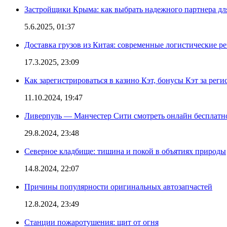
Застройщики Крыма: как выбрать надежного партнера дл
5.6.2025, 01:37
Доставка грузов из Китая: современные логистические р
17.3.2025, 23:09
Как зарегистрироваться в казино Кэт, бонусы Кэт за рег
11.10.2024, 19:47
Ливерпуль — Манчестер Сити смотреть онлайн бесплатн
29.8.2024, 23:48
Северное кладбище: тишина и покой в объятиях природы
14.8.2024, 22:07
Причины популярности оригинальных автозапчастей
12.8.2024, 23:49
Станции пожаротушения: щит от огня