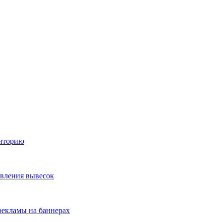
диторию
овления вывесок
екламы на баннерах