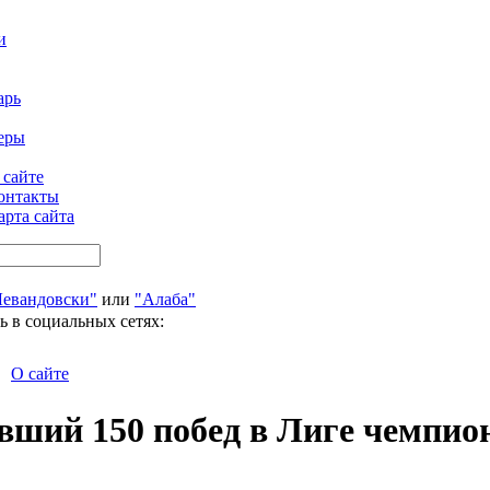
и
арь
еры
 сайте
онтакты
арта сайта
Левандовски"
или
"Алаба"
ь в социальных сетях:
О сайте
авший 150 побед в Лиге чемпио