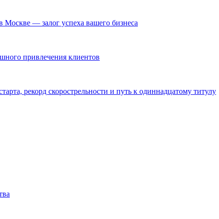
в Москве — залог успеха вашего бизнеса
ешного привлечения клиентов
тарта, рекорд скорострельности и путь к одиннадцатому титулу
тва