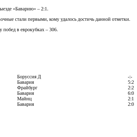
ыезде «Баварию» – 2:1.
ивочные стали первыми, кому удалось достичь данной отметки.
 побед в еврокубках – 306.
Боруссия Д
-:-
Бавария
5:2
Фрайбург
2:2
Бавария
6:0
Майнц
2:1
Бавария
2:0