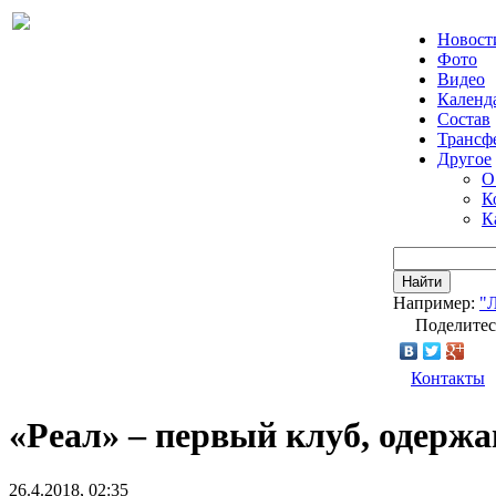
Новост
Фото
Видео
Календ
Состав
Трансф
Другое
О
К
К
Найти
Например:
"
Поделитес
Контакты
«Реал» – первый клуб, одерж
26.4.2018, 02:35