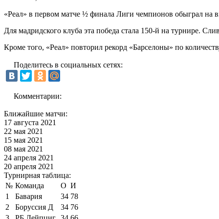
«Реал» в первом матче ½ финала Лиги чемпионов обыграл на в
Для мадридского клуба эта победа стала 150-й на турнире. Сл
Кроме того, «Реал» повторил рекорд «Барселоны» по количеству
Поделитесь в социальных сетях:
Комментарии:
Ближайшие матчи:
17 августа 2021
22 мая 2021
15 мая 2021
08 мая 2021
24 апреля 2021
20 апреля 2021
Турнирная таблица:
№
Команда
О
И
1
Бавария
34
78
2
Боруссия Д
34
76
3
РБ Лейпциг
34
66