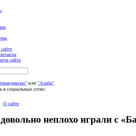
и
арь
еры
 сайте
онтакты
арта сайта
Левандовски"
или
"Алаба"
ь в социальных сетях:
О сайте
 довольно неплохо играли с «Б