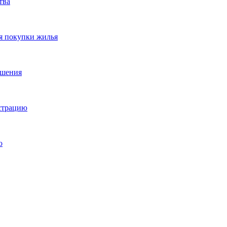
тва
я покупки жилья
ешения
истрацию
о