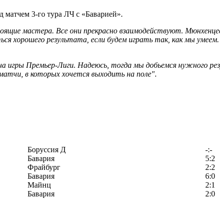
матчем 3-го тура ЛЧ с «Баварией».
оящие мастера. Все они прекрасно взаимодействуют. Мюнхенце
ся хорошего результата, если будем играть так, как мы умеем
 игры Премьер-Лиги. Надеюсь, тогда мы добьемся нужного резу
матчи, в которых хочется выходить на поле"
.
Боруссия Д
-:-
Бавария
5:2
Фрайбург
2:2
Бавария
6:0
Майнц
2:1
Бавария
2:0