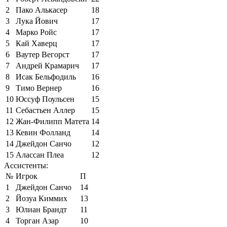
2
Пако Алькасер
18
3
Лука Йович
17
4
Марко Ройс
17
5
Кай Хаверц
17
6
Ваутер Вегорст
17
7
Андрей Крамарич
17
8
Исак Бельфодиль
16
9
Тимо Вернер
16
10
Юссуф Поульсен
15
11
Себастьен Аллер
15
12
Жан-Филипп Матета
14
13
Кевин Фолланд
14
14
Джейдон Санчо
12
15
Алассан Плеа
12
Ассистенты:
№
Игрок
П
1
Джейдон Санчо
14
2
Йозуа Киммих
13
3
Юлиан Брандт
11
4
Торган Азар
10