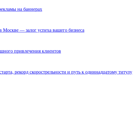
екламы на баннерах
в Москве — залог успеха вашего бизнеса
ешного привлечения клиентов
тарта, рекорд скорострельности и путь к одиннадцатому титулу