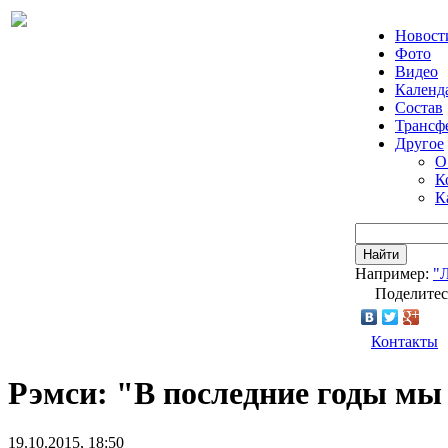
Новост
Фото
Видео
Календ
Состав
Трансф
Другое
О
К
К
Найти
Например:
"
Поделитес
Контакты
Рэмси: "В последние годы мы
19.10.2015, 18:50