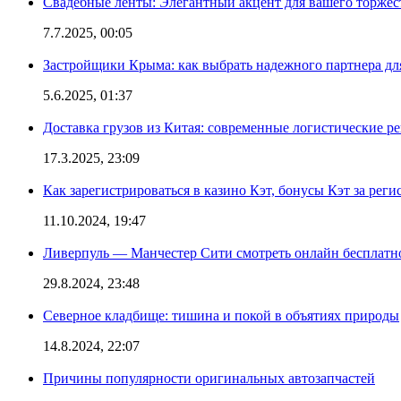
Свадебные ленты: Элегантный акцент для вашего торжес
7.7.2025, 00:05
Застройщики Крыма: как выбрать надежного партнера дл
5.6.2025, 01:37
Доставка грузов из Китая: современные логистические р
17.3.2025, 23:09
Как зарегистрироваться в казино Кэт, бонусы Кэт за рег
11.10.2024, 19:47
Ливерпуль — Манчестер Сити смотреть онлайн бесплатн
29.8.2024, 23:48
Северное кладбище: тишина и покой в объятиях природы
14.8.2024, 22:07
Причины популярности оригинальных автозапчастей