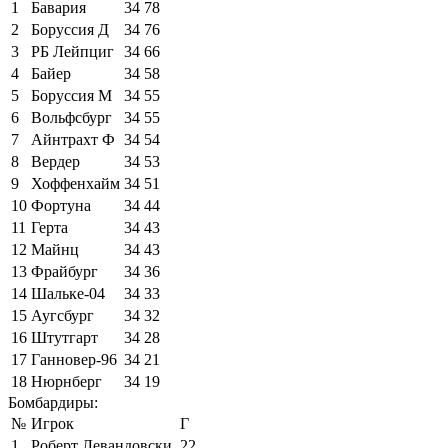
1
Бавария
34
78
2
Боруссия Д
34
76
3
РБ Лейпциг
34
66
4
Байер
34
58
5
Боруссия М
34
55
6
Вольфсбург
34
55
7
Айнтрахт Ф
34
54
8
Вердер
34
53
9
Хоффенхайм
34
51
10
Фортуна
34
44
11
Герта
34
43
12
Майнц
34
43
13
Фрайбург
34
36
14
Шальке-04
34
33
15
Аугсбург
34
32
16
Штутгарт
34
28
17
Ганновер-96
34
21
18
Нюрнберг
34
19
Бомбардиры:
№
Игрок
Г
1
Роберт Левандовски
22