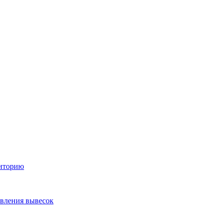
диторию
овления вывесок