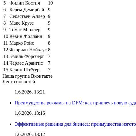
5
Филип Костич
10
6
Керем Демирбай
9
7
Себастьен Аллер
9
8
Макс Крузе
9
9
Томас Мюллер
9
10
Кевин Фолланд
9
11
Марко Ройс
8
12
Флориан Нойхаус
8
13
Эмиль Форсберг
7
14
Чарлес Арангис
7
15
Кевин Штёгер
7
Наша группа Вконтакте
Лента новостей:
1.6.2026, 13:21
Преимущества рекламы на DFM: как привлечь новую ау
1.6.2026, 13:16
Эффективные решения для бизнеса: преимущества изгот
1.6.2026, 13:12