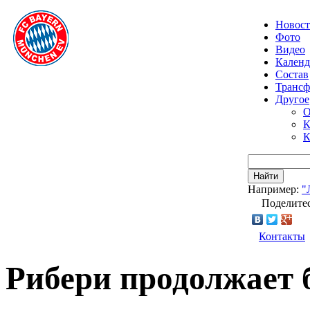
Новос
Фото
Видео
Календ
Состав
Транс
Другое
О
К
К
Найти
Например:
"
Поделитес
Контакты
Рибери продолжает 