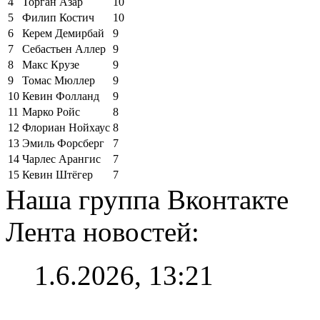
4
Торган Азар
10
5
Филип Костич
10
6
Керем Демирбай
9
7
Себастьен Аллер
9
8
Макс Крузе
9
9
Томас Мюллер
9
10
Кевин Фолланд
9
11
Марко Ройс
8
12
Флориан Нойхаус
8
13
Эмиль Форсберг
7
14
Чарлес Арангис
7
15
Кевин Штёгер
7
Наша группа Вконтакте
Лента новостей:
1.6.2026, 13:21