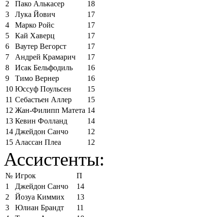
2
Пако Алькасер
18
3
Лука Йович
17
4
Марко Ройс
17
5
Кай Хаверц
17
6
Ваутер Вегорст
17
7
Андрей Крамарич
17
8
Исак Бельфодиль
16
9
Тимо Вернер
16
10
Юссуф Поульсен
15
11
Себастьен Аллер
15
12
Жан-Филипп Матета
14
13
Кевин Фолланд
14
14
Джейдон Санчо
12
15
Алассан Плеа
12
Ассистенты:
№
Игрок
П
1
Джейдон Санчо
14
2
Йозуа Киммих
13
3
Юлиан Брандт
11