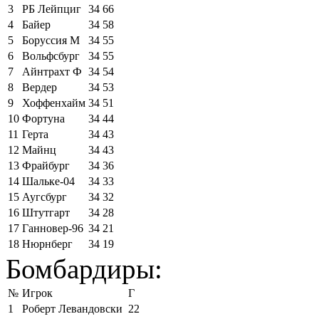
3
РБ Лейпциг
34
66
4
Байер
34
58
5
Боруссия М
34
55
6
Вольфсбург
34
55
7
Айнтрахт Ф
34
54
8
Вердер
34
53
9
Хоффенхайм
34
51
10
Фортуна
34
44
11
Герта
34
43
12
Майнц
34
43
13
Фрайбург
34
36
14
Шальке-04
34
33
15
Аугсбург
34
32
16
Штутгарт
34
28
17
Ганновер-96
34
21
18
Нюрнберг
34
19
Бомбардиры:
№
Игрок
Г
1
Роберт Левандовски
22