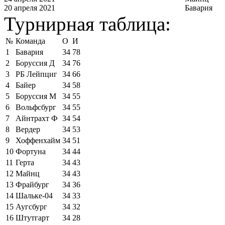
20 апреля 2021
Бавария
Турнирная таблица:
№
Команда
О
И
1
Бавария
34
78
2
Боруссия Д
34
76
3
РБ Лейпциг
34
66
4
Байер
34
58
5
Боруссия М
34
55
6
Вольфсбург
34
55
7
Айнтрахт Ф
34
54
8
Вердер
34
53
9
Хоффенхайм
34
51
10
Фортуна
34
44
11
Герта
34
43
12
Майнц
34
43
13
Фрайбург
34
36
14
Шальке-04
34
33
15
Аугсбург
34
32
16
Штутгарт
34
28