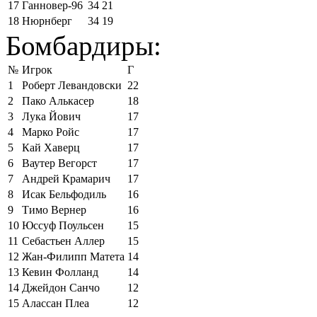
17
Ганновер-96
34
21
18
Нюрнберг
34
19
Бомбардиры:
№
Игрок
Г
1
Роберт Левандовски
22
2
Пако Алькасер
18
3
Лука Йович
17
4
Марко Ройс
17
5
Кай Хаверц
17
6
Ваутер Вегорст
17
7
Андрей Крамарич
17
8
Исак Бельфодиль
16
9
Тимо Вернер
16
10
Юссуф Поульсен
15
11
Себастьен Аллер
15
12
Жан-Филипп Матета
14
13
Кевин Фолланд
14
14
Джейдон Санчо
12
15
Алассан Плеа
12