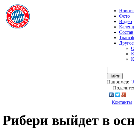
Новос
Фото
Видео
Календ
Состав
Транс
Другое
О
К
К
Найти
Например:
"
Поделитес
Контакты
Рибери выйдет в осн