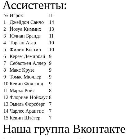
Ассистенты:
№
Игрок
П
1
Джейдон Санчо
14
2
Йозуа Киммих
13
3
Юлиан Брандт
11
4
Торган Азар
10
5
Филип Костич
10
6
Керем Демирбай
9
7
Себастьен Аллер
9
8
Макс Крузе
9
9
Томас Мюллер
9
10
Кевин Фолланд
9
11
Марко Ройс
8
12
Флориан Нойхаус
8
13
Эмиль Форсберг
7
14
Чарлес Арангис
7
15
Кевин Штёгер
7
Наша группа Вконтакте