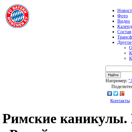
Новос
Фото
Видео
Календ
Состав
Транс
Другое
О
К
К
Найти
Например:
"
Поделитес
Контакты
Римские каникулы. 