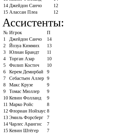
14
Джейдон Санчо
12
15
Алассан Плеа
12
Ассистенты:
№
Игрок
П
1
Джейдон Санчо
14
2
Йозуа Киммих
13
3
Юлиан Брандт
11
4
Торган Азар
10
5
Филип Костич
10
6
Керем Демирбай
9
7
Себастьен Аллер
9
8
Макс Крузе
9
9
Томас Мюллер
9
10
Кевин Фолланд
9
11
Марко Ройс
8
12
Флориан Нойхаус
8
13
Эмиль Форсберг
7
14
Чарлес Арангис
7
15
Кевин Штёгер
7