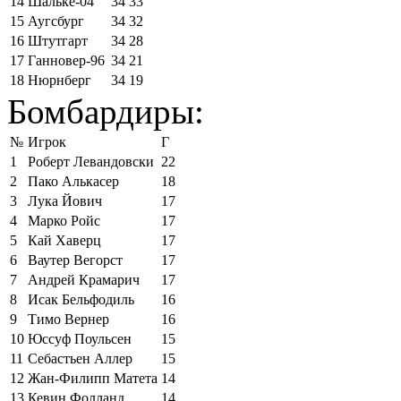
14
Шальке-04
34
33
15
Аугсбург
34
32
16
Штутгарт
34
28
17
Ганновер-96
34
21
18
Нюрнберг
34
19
Бомбардиры:
№
Игрок
Г
1
Роберт Левандовски
22
2
Пако Алькасер
18
3
Лука Йович
17
4
Марко Ройс
17
5
Кай Хаверц
17
6
Ваутер Вегорст
17
7
Андрей Крамарич
17
8
Исак Бельфодиль
16
9
Тимо Вернер
16
10
Юссуф Поульсен
15
11
Себастьен Аллер
15
12
Жан-Филипп Матета
14
13
Кевин Фолланд
14