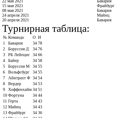
22 мая 2021
Бавария
15 мая 2021
Фрайбург
08 мая 2021
Бавария
24 апреля 2021
Майнц
20 апреля 2021
Бавария
Турнирная таблица:
№
Команда
О
И
1
Бавария
34
78
2
Боруссия Д
34
76
3
РБ Лейпциг
34
66
4
Байер
34
58
5
Боруссия М
34
55
6
Вольфсбург
34
55
7
Айнтрахт Ф
34
54
8
Вердер
34
53
9
Хоффенхайм
34
51
10
Фортуна
34
44
11
Герта
34
43
12
Майнц
34
43
13
Фрайбург
34
36