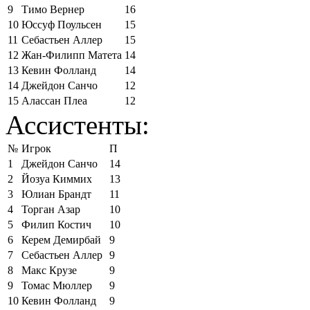
9
Тимо Вернер
16
10
Юссуф Поульсен
15
11
Себастьен Аллер
15
12
Жан-Филипп Матета
14
13
Кевин Фолланд
14
14
Джейдон Санчо
12
15
Алассан Плеа
12
Ассистенты:
№
Игрок
П
1
Джейдон Санчо
14
2
Йозуа Киммих
13
3
Юлиан Брандт
11
4
Торган Азар
10
5
Филип Костич
10
6
Керем Демирбай
9
7
Себастьен Аллер
9
8
Макс Крузе
9
9
Томас Мюллер
9
10
Кевин Фолланд
9