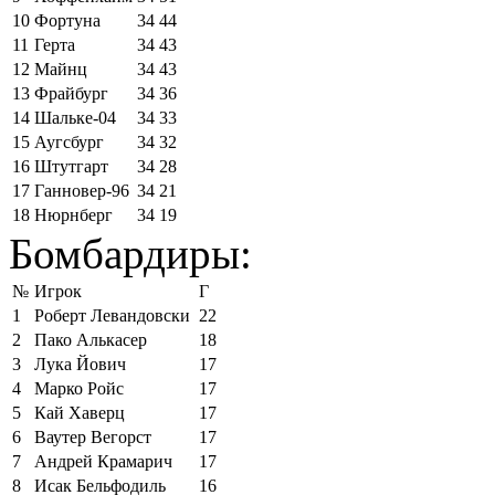
10
Фортуна
34
44
11
Герта
34
43
12
Майнц
34
43
13
Фрайбург
34
36
14
Шальке-04
34
33
15
Аугсбург
34
32
16
Штутгарт
34
28
17
Ганновер-96
34
21
18
Нюрнберг
34
19
Бомбардиры:
№
Игрок
Г
1
Роберт Левандовски
22
2
Пако Алькасер
18
3
Лука Йович
17
4
Марко Ройс
17
5
Кай Хаверц
17
6
Ваутер Вегорст
17
7
Андрей Крамарич
17
8
Исак Бельфодиль
16