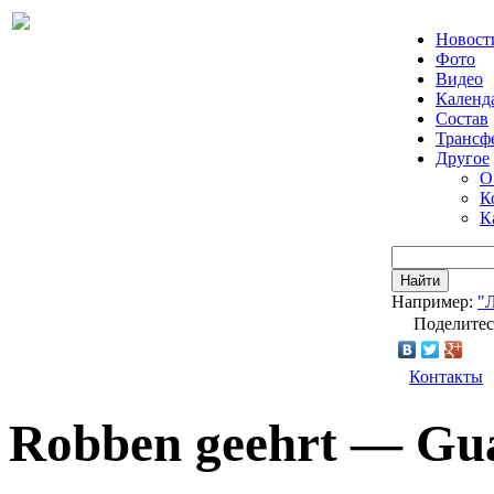
Новост
Фото
Видео
Календ
Состав
Трансф
Другое
О
К
К
Найти
Например:
"
Поделитес
Контакты
Robben geehrt — Gua