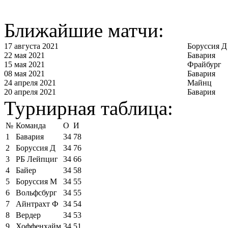
Ближайшие матчи:
17 августа 2021
Боруссия Д
22 мая 2021
Бавария
15 мая 2021
Фрайбург
08 мая 2021
Бавария
24 апреля 2021
Майнц
20 апреля 2021
Бавария
Турнирная таблица:
№
Команда
О
И
1
Бавария
34
78
2
Боруссия Д
34
76
3
РБ Лейпциг
34
66
4
Байер
34
58
5
Боруссия М
34
55
6
Вольфсбург
34
55
7
Айнтрахт Ф
34
54
8
Вердер
34
53
9
Хоффенхайм
34
51