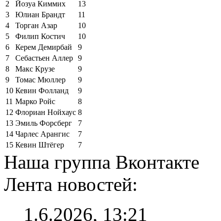
2
Йозуа Киммих
13
3
Юлиан Брандт
11
4
Торган Азар
10
5
Филип Костич
10
6
Керем Демирбай
9
7
Себастьен Аллер
9
8
Макс Крузе
9
9
Томас Мюллер
9
10
Кевин Фолланд
9
11
Марко Ройс
8
12
Флориан Нойхаус
8
13
Эмиль Форсберг
7
14
Чарлес Арангис
7
15
Кевин Штёгер
7
Наша группа Вконтакте
Лента новостей:
1.6.2026, 13:21