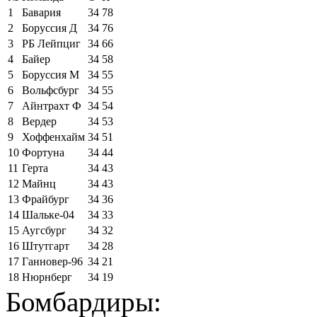
1
Бавария
34
78
2
Боруссия Д
34
76
3
РБ Лейпциг
34
66
4
Байер
34
58
5
Боруссия М
34
55
6
Вольфсбург
34
55
7
Айнтрахт Ф
34
54
8
Вердер
34
53
9
Хоффенхайм
34
51
10
Фортуна
34
44
11
Герта
34
43
12
Майнц
34
43
13
Фрайбург
34
36
14
Шальке-04
34
33
15
Аугсбург
34
32
16
Штутгарт
34
28
17
Ганновер-96
34
21
18
Нюрнберг
34
19
Бомбардиры: