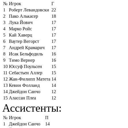
№
Игрок
Г
1
Роберт Левандовски
22
2
Пако Алькасер
18
3
Лука Йович
17
4
Марко Ройс
17
5
Кай Хаверц
17
6
Ваутер Вегорст
17
7
Андрей Крамарич
17
8
Исак Бельфодиль
16
9
Тимо Вернер
16
10
Юссуф Поульсен
15
11
Себастьен Аллер
15
12
Жан-Филипп Матета
14
13
Кевин Фолланд
14
14
Джейдон Санчо
12
15
Алассан Плеа
12
Ассистенты:
№
Игрок
П
1
Джейдон Санчо
14