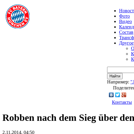
Новос
Фото
Видео
Календ
Состав
Транс
Другое
О
К
К
Найти
Например:
"
Поделитес
Контакты
Robben nach dem Sieg über den
2.11.2014, 04:50