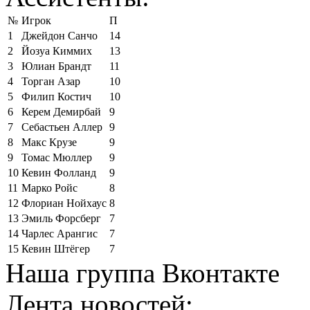
№
Игрок
П
1
Джейдон Санчо
14
2
Йозуа Киммих
13
3
Юлиан Брандт
11
4
Торган Азар
10
5
Филип Костич
10
6
Керем Демирбай
9
7
Себастьен Аллер
9
8
Макс Крузе
9
9
Томас Мюллер
9
10
Кевин Фолланд
9
11
Марко Ройс
8
12
Флориан Нойхаус
8
13
Эмиль Форсберг
7
14
Чарлес Арангис
7
15
Кевин Штёгер
7
Наша группа Вконтакте
Лента новостей: