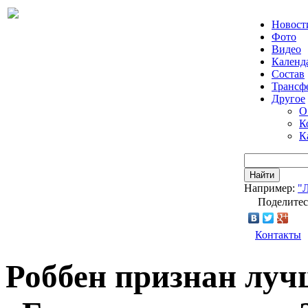
Новост
Фото
Видео
Календ
Состав
Трансф
Другое
О
К
К
Найти
Например:
"
Поделитес
Контакты
Роббен признан лу