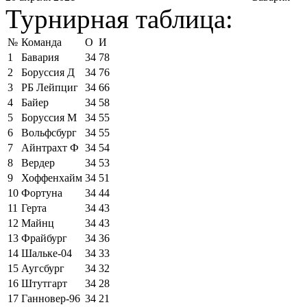
Турнирная таблица:
№
Команда
О
И
1
Бавария
34
78
2
Боруссия Д
34
76
3
РБ Лейпциг
34
66
4
Байер
34
58
5
Боруссия М
34
55
6
Вольфсбург
34
55
7
Айнтрахт Ф
34
54
8
Вердер
34
53
9
Хоффенхайм
34
51
10
Фортуна
34
44
11
Герта
34
43
12
Майнц
34
43
13
Фрайбург
34
36
14
Шальке-04
34
33
15
Аугсбург
34
32
16
Штутгарт
34
28
17
Ганновер-96
34
21