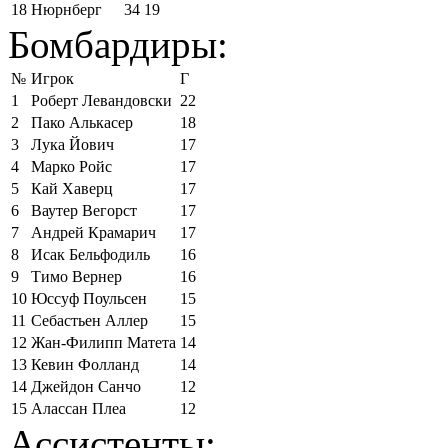
18
Нюрнберг
34
19
Бомбардиры:
№
Игрок
Г
1
Роберт Левандовски
22
2
Пако Алькасер
18
3
Лука Йович
17
4
Марко Ройс
17
5
Кай Хаверц
17
6
Ваутер Вегорст
17
7
Андрей Крамарич
17
8
Исак Бельфодиль
16
9
Тимо Вернер
16
10
Юссуф Поульсен
15
11
Себастьен Аллер
15
12
Жан-Филипп Матета
14
13
Кевин Фолланд
14
14
Джейдон Санчо
12
15
Алассан Плеа
12
Ассистенты: