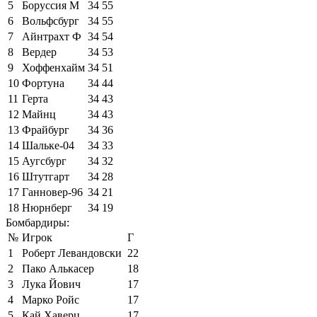
5
Боруссия М
34
55
6
Вольфсбург
34
55
7
Айнтрахт Ф
34
54
8
Вердер
34
53
9
Хоффенхайм
34
51
10
Фортуна
34
44
11
Герта
34
43
12
Майнц
34
43
13
Фрайбург
34
36
14
Шальке-04
34
33
15
Аугсбург
34
32
16
Штутгарт
34
28
17
Ганновер-96
34
21
18
Нюрнберг
34
19
Бомбардиры:
№
Игрок
Г
1
Роберт Левандовски
22
2
Пако Алькасер
18
3
Лука Йович
17
4
Марко Ройс
17
5
Кай Хаверц
17