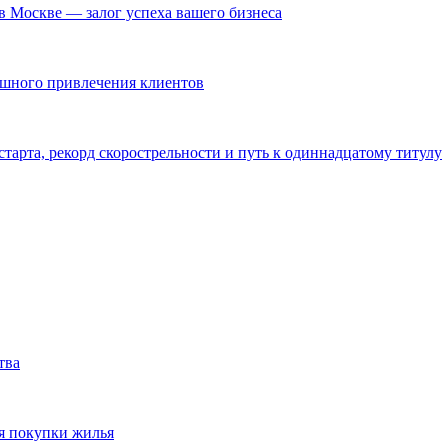
в Москве — залог успеха вашего бизнеса
ешного привлечения клиентов
тарта, рекорд скорострельности и путь к одиннадцатому титулу
тва
я покупки жилья