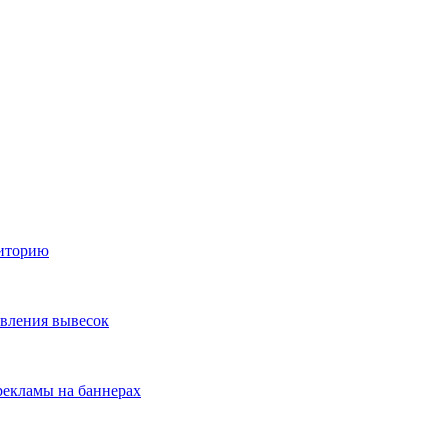
диторию
овления вывесок
екламы на баннерах