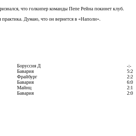
изнался, что голкипер команды Пепе Рейна покинет клуб.
 практика. Думаю, что он вернется в «Наполи».
Боруссия Д
-:-
Бавария
5:2
Фрайбург
2:2
Бавария
6:0
Майнц
2:1
Бавария
2:0