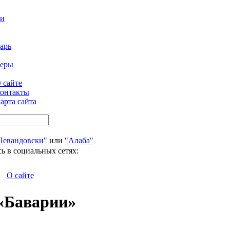
ти
арь
феры
 сайте
онтакты
арта сайта
Левандовски"
или
"Алаба"
ь в социальных сетях:
О сайте
 «Баварии»