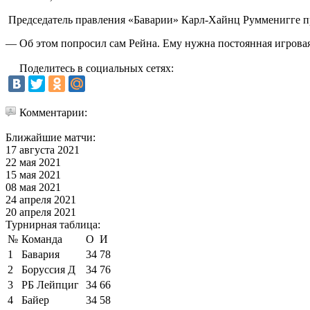
Председатель правления «Баварии» Карл-Хайнц Румменигге пр
— Об этом попросил сам Рейна. Ему нужна постоянная игровая
Поделитесь в социальных сетях:
Комментарии:
Ближайшие матчи:
17 августа 2021
22 мая 2021
15 мая 2021
08 мая 2021
24 апреля 2021
20 апреля 2021
Турнирная таблица:
№
Команда
О
И
1
Бавария
34
78
2
Боруссия Д
34
76
3
РБ Лейпциг
34
66
4
Байер
34
58