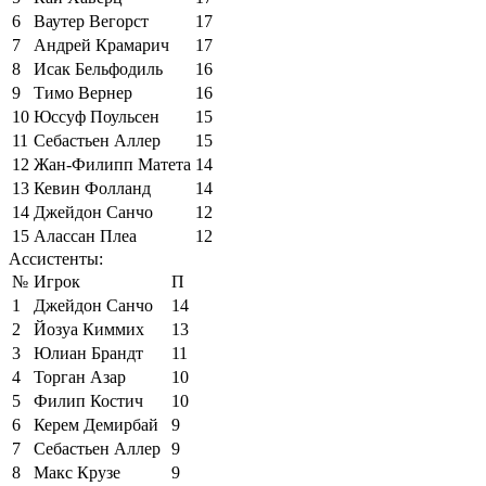
6
Ваутер Вегорст
17
7
Андрей Крамарич
17
8
Исак Бельфодиль
16
9
Тимо Вернер
16
10
Юссуф Поульсен
15
11
Себастьен Аллер
15
12
Жан-Филипп Матета
14
13
Кевин Фолланд
14
14
Джейдон Санчо
12
15
Алассан Плеа
12
Ассистенты:
№
Игрок
П
1
Джейдон Санчо
14
2
Йозуа Киммих
13
3
Юлиан Брандт
11
4
Торган Азар
10
5
Филип Костич
10
6
Керем Демирбай
9
7
Себастьен Аллер
9
8
Макс Крузе
9