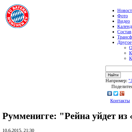
Новос
Фото
Видео
Календ
Состав
Транс
Другое
О
К
К
Найти
Например:
"
Поделитес
Контакты
Румменигге: "Рейна уйдет из
10.6.2015, 21:30