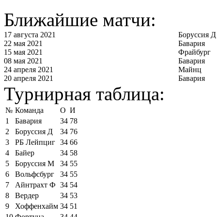
Ближайшие матчи:
17 августа 2021
Боруссия Д
22 мая 2021
Бавария
15 мая 2021
Фрайбург
08 мая 2021
Бавария
24 апреля 2021
Майнц
20 апреля 2021
Бавария
Турнирная таблица:
№
Команда
О
И
1
Бавария
34
78
2
Боруссия Д
34
76
3
РБ Лейпциг
34
66
4
Байер
34
58
5
Боруссия М
34
55
6
Вольфсбург
34
55
7
Айнтрахт Ф
34
54
8
Вердер
34
53
9
Хоффенхайм
34
51
10
Фортуна
34
44