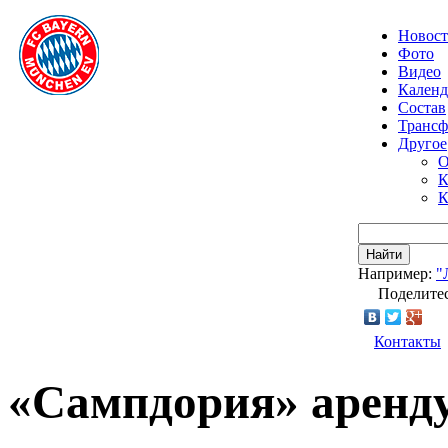
Новос
Фото
Видео
Календ
Состав
Транс
Другое
О
К
К
Найти
Например:
"
Поделитес
Контакты
«Сампдория» аренду