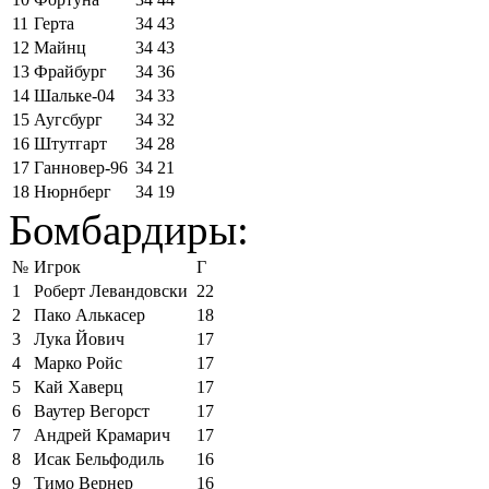
11
Герта
34
43
12
Майнц
34
43
13
Фрайбург
34
36
14
Шальке-04
34
33
15
Аугсбург
34
32
16
Штутгарт
34
28
17
Ганновер-96
34
21
18
Нюрнберг
34
19
Бомбардиры:
№
Игрок
Г
1
Роберт Левандовски
22
2
Пако Алькасер
18
3
Лука Йович
17
4
Марко Ройс
17
5
Кай Хаверц
17
6
Ваутер Вегорст
17
7
Андрей Крамарич
17
8
Исак Бельфодиль
16
9
Тимо Вернер
16