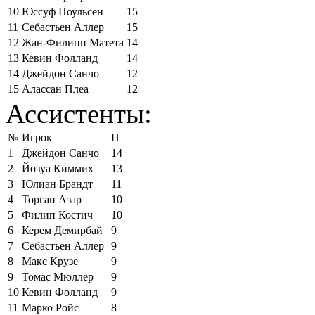
10
Юссуф Поульсен
15
11
Себастьен Аллер
15
12
Жан-Филипп Матета
14
13
Кевин Фолланд
14
14
Джейдон Санчо
12
15
Алассан Плеа
12
Ассистенты:
№
Игрок
П
1
Джейдон Санчо
14
2
Йозуа Киммих
13
3
Юлиан Брандт
11
4
Торган Азар
10
5
Филип Костич
10
6
Керем Демирбай
9
7
Себастьен Аллер
9
8
Макс Крузе
9
9
Томас Мюллер
9
10
Кевин Фолланд
9
11
Марко Ройс
8