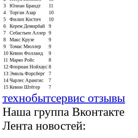
3
Юлиан Брандт
11
4
Торган Азар
10
5
Филип Костич
10
6
Керем Демирбай
9
7
Себастьен Аллер
9
8
Макс Крузе
9
9
Томас Мюллер
9
10
Кевин Фолланд
9
11
Марко Ройс
8
12
Флориан Нойхаус
8
13
Эмиль Форсберг
7
14
Чарлес Арангис
7
15
Кевин Штёгер
7
технобытсервис отзывы
Наша группа Вконтакте
Лента новостей: