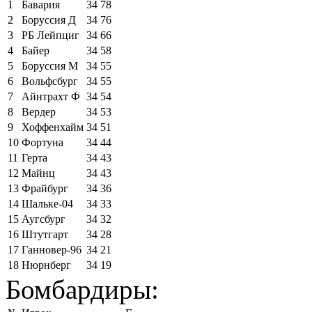
1
Бавария
34
78
2
Боруссия Д
34
76
3
РБ Лейпциг
34
66
4
Байер
34
58
5
Боруссия М
34
55
6
Вольфсбург
34
55
7
Айнтрахт Ф
34
54
8
Вердер
34
53
9
Хоффенхайм
34
51
10
Фортуна
34
44
11
Герта
34
43
12
Майнц
34
43
13
Фрайбург
34
36
14
Шальке-04
34
33
15
Аугсбург
34
32
16
Штутгарт
34
28
17
Ганновер-96
34
21
18
Нюрнберг
34
19
Бомбардиры: