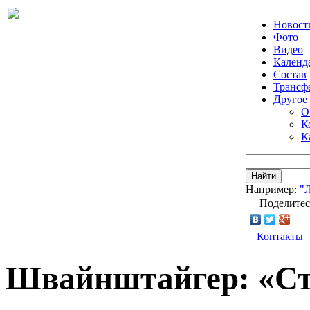
Новост
Фото
Видео
Календ
Состав
Трансф
Другое
О
К
К
Найти
Например:
"
Поделитес
Контакты
Швайнштайгер: «Ст