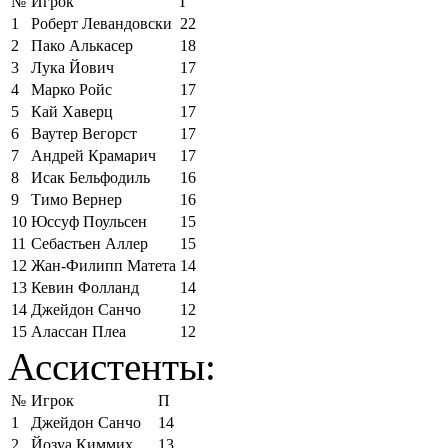
№
Игрок
Г
1
Роберт Левандовски
22
2
Пако Алькасер
18
3
Лука Йович
17
4
Марко Ройс
17
5
Кай Хаверц
17
6
Ваутер Вегорст
17
7
Андрей Крамарич
17
8
Исак Бельфодиль
16
9
Тимо Вернер
16
10
Юссуф Поульсен
15
11
Себастьен Аллер
15
12
Жан-Филипп Матета
14
13
Кевин Фолланд
14
14
Джейдон Санчо
12
15
Алассан Плеа
12
Ассистенты:
№
Игрок
П
1
Джейдон Санчо
14
2
Йозуа Киммих
13