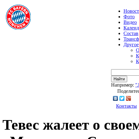
Новос
Фото
Видео
Календ
Состав
Транс
Другое
О
К
К
Найти
Например:
"
Поделитес
Контакты
Тевес жалеет о свое