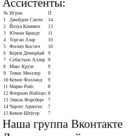
Ассистенты:
№
Игрок
П
1
Джейдон Санчо
14
2
Йозуа Киммих
13
3
Юлиан Брандт
11
4
Торган Азар
10
5
Филип Костич
10
6
Керем Демирбай
9
7
Себастьен Аллер
9
8
Макс Крузе
9
9
Томас Мюллер
9
10
Кевин Фолланд
9
11
Марко Ройс
8
12
Флориан Нойхаус
8
13
Эмиль Форсберг
7
14
Чарлес Арангис
7
15
Кевин Штёгер
7
Наша группа Вконтакте