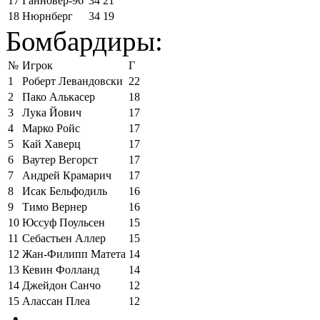
17
Ганновер-96
34
21
18
Нюрнберг
34
19
Бомбардиры:
№
Игрок
Г
1
Роберт Левандовски
22
2
Пако Алькасер
18
3
Лука Йович
17
4
Марко Ройс
17
5
Кай Хаверц
17
6
Ваутер Вегорст
17
7
Андрей Крамарич
17
8
Исак Бельфодиль
16
9
Тимо Вернер
16
10
Юссуф Поульсен
15
11
Себастьен Аллер
15
12
Жан-Филипп Матета
14
13
Кевин Фолланд
14
14
Джейдон Санчо
12
15
Алассан Плеа
12