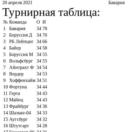
20 апреля 2021
Бавария
Турнирная таблица:
№
Команда
О
И
1
Бавария
34
78
2
Боруссия Д
34
76
3
РБ Лейпциг
34
66
4
Байер
34
58
5
Боруссия М
34
55
6
Вольфсбург
34
55
7
Айнтрахт Ф
34
54
8
Вердер
34
53
9
Хоффенхайм
34
51
10
Фортуна
34
44
11
Герта
34
43
12
Майнц
34
43
13
Фрайбург
34
36
14
Шальке-04
34
33
15
Аугсбург
34
32
16
Штутгарт
34
28