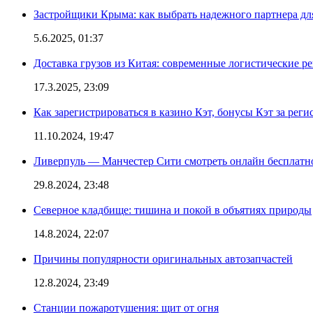
Застройщики Крыма: как выбрать надежного партнера дл
5.6.2025, 01:37
Доставка грузов из Китая: современные логистические р
17.3.2025, 23:09
Как зарегистрироваться в казино Кэт, бонусы Кэт за рег
11.10.2024, 19:47
Ливерпуль — Манчестер Сити смотреть онлайн бесплатн
29.8.2024, 23:48
Северное кладбище: тишина и покой в объятиях природы
14.8.2024, 22:07
Причины популярности оригинальных автозапчастей
12.8.2024, 23:49
Станции пожаротушения: щит от огня