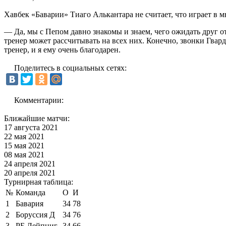
Хавбек «Баварии» Тиаго Алькантара не считает, что играет в
— Да, мы с Пепом давно знакомы и знаем, чего ожидать друг от 
тренер может рассчитывать на всех них. Конечно, звонки Гва
тренер, и я ему очень благодарен.
Поделитесь в социальных сетях:
Комментарии:
Ближайшие матчи:
17 августа 2021
22 мая 2021
15 мая 2021
08 мая 2021
24 апреля 2021
20 апреля 2021
Турнирная таблица:
№
Команда
О
И
1
Бавария
34
78
2
Боруссия Д
34
76
3
РБ Лейпциг
34
66