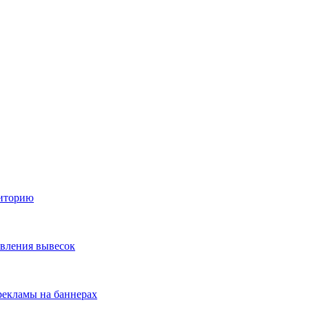
диторию
овления вывесок
екламы на баннерах