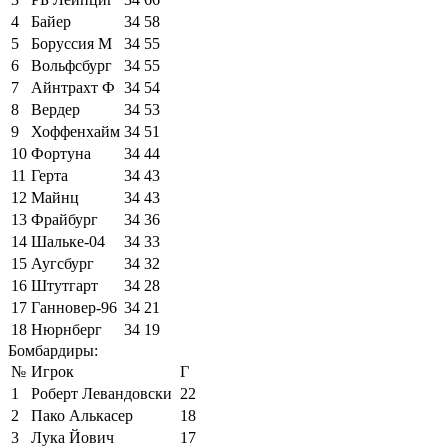
4
Байер
34
58
5
Боруссия М
34
55
6
Вольфсбург
34
55
7
Айнтрахт Ф
34
54
8
Вердер
34
53
9
Хоффенхайм
34
51
10
Фортуна
34
44
11
Герта
34
43
12
Майнц
34
43
13
Фрайбург
34
36
14
Шальке-04
34
33
15
Аугсбург
34
32
16
Штутгарт
34
28
17
Ганновер-96
34
21
18
Нюрнберг
34
19
Бомбардиры:
№
Игрок
Г
1
Роберт Левандовски
22
2
Пако Алькасер
18
3
Лука Йович
17