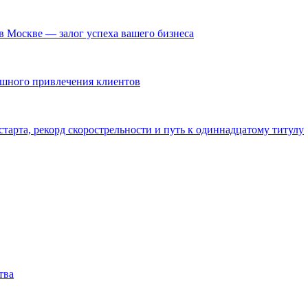
в Москве — залог успеха вашего бизнеса
ешного привлечения клиентов
тарта, рекорд скорострельности и путь к одиннадцатому титулу
тва