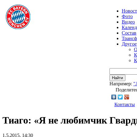
Новос
Фото
Видео
Календ
Состав
Транс
Другое
О
К
К
Найти
Например:
"
Поделитес
Контакты
Тиаго: «Я не любимчик Гвар
1.5.2015, 14:30