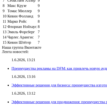
7
Себастьен Аллер
9
8
Макс Крузе
9
9
Томас Мюллер
9
10
Кевин Фолланд
9
11
Марко Ройс
8
12
Флориан Нойхаус
8
13
Эмиль Форсберг
7
14
Чарлес Арангис
7
15
Кевин Штёгер
7
Наша группа Вконтакте
Лента новостей:
1.6.2026, 13:21
Преимущества рекламы на DFM: как привлечь новую ау
1.6.2026, 13:16
Эффективные решения для бизнеса: преимущества изгот
1.6.2026, 13:12
Эффективные решения для продвижения: преимущества р