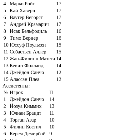
4
Марко Ройс
17
5
Кай Хаверц
17
6
Ваутер Вегорст
17
7
Андрей Крамарич
17
8
Исак Бельфодиль
16
9
Тимо Вернер
16
10
Юссуф Поульсен
15
11
Себастьен Аллер
15
12
Жан-Филипп Матета
14
13
Кевин Фолланд
14
14
Джейдон Санчо
12
15
Алассан Плеа
12
Ассистенты:
№
Игрок
П
1
Джейдон Санчо
14
2
Йозуа Киммих
13
3
Юлиан Брандт
11
4
Торган Азар
10
5
Филип Костич
10
6
Керем Демирбай
9