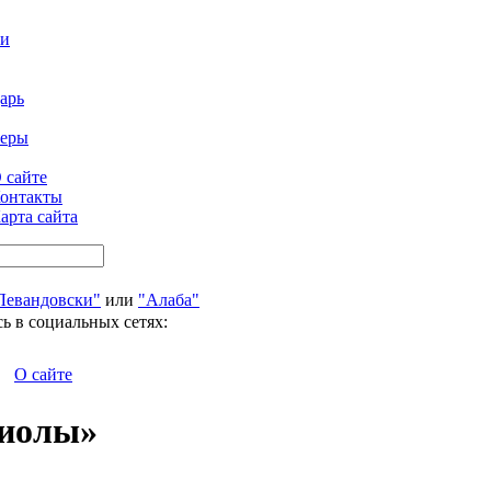
ти
арь
феры
 сайте
онтакты
арта сайта
Левандовски"
или
"Алаба"
ь в социальных сетях:
О сайте
диолы»