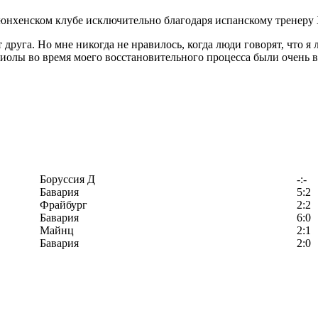
 мюнхенском клубе исключительно благодаря испанскому тренеру
друга. Но мне никогда не нравилось, когда люди говорят, что я 
рдиолы во время моего восстановительного процесса были очен
Боруссия Д
-:-
Бавария
5:2
Фрайбург
2:2
Бавария
6:0
Майнц
2:1
Бавария
2:0