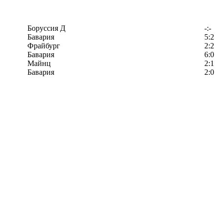
Боруссия Д
-:-
Бавария
5:2
Фрайбург
2:2
Бавария
6:0
Майнц
2:1
Бавария
2:0