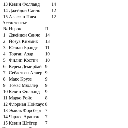
13
Кевин Фолланд
14
14
Джейдон Санчо
12
15
Алассан Плеа
12
Ассистенты:
№
Игрок
П
1
Джейдон Санчо
14
2
Йозуа Киммих
13
3
Юлиан Брандт
11
4
Торган Азар
10
5
Филип Костич
10
6
Керем Демирбай
9
7
Себастьен Аллер
9
8
Макс Крузе
9
9
Томас Мюллер
9
10
Кевин Фолланд
9
11
Марко Ройс
8
12
Флориан Нойхаус
8
13
Эмиль Форсберг
7
14
Чарлес Арангис
7
15
Кевин Штёгер
7