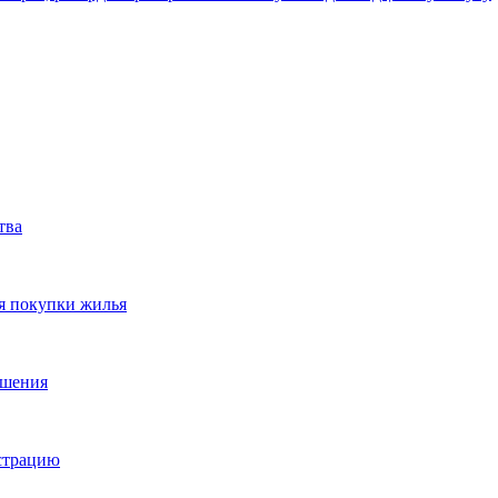
тва
я покупки жилья
ешения
истрацию