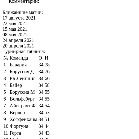
Комментарии:
Ближайшие матчи:
17 августа 2021
22 мая 2021
15 мая 2021
08 мая 2021
24 апреля 2021
20 апреля 2021
Турнирная таблица:
№
Команда
О
И
1
Бавария
34
78
2
Боруссия Д
34
76
3
РБ Лейпциг
34
66
4
Байер
34
58
5
Боруссия М
34
55
6
Вольфсбург
34
55
7
Айнтрахт Ф
34
54
8
Вердер
34
53
9
Хоффенхайм
34
51
10
Фортуна
34
44
11
Герта
34
43