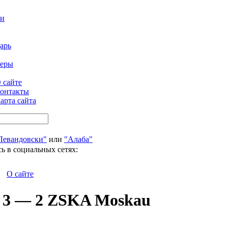
ти
арь
феры
 сайте
онтакты
арта сайта
Левандовски"
или
"Алаба"
ь в социальных сетях:
О сайте
n 3 — 2 ZSKA Moskau