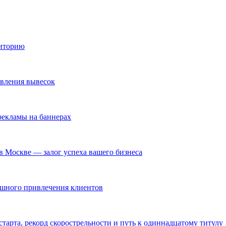
диторию
овления вывесок
екламы на баннерах
в Москве — залог успеха вашего бизнеса
ешного привлечения клиентов
тарта, рекорд скорострельности и путь к одиннадцатому титулу