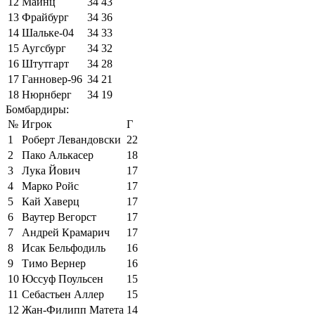
12
Майнц
34
43
13
Фрайбург
34
36
14
Шальке-04
34
33
15
Аугсбург
34
32
16
Штутгарт
34
28
17
Ганновер-96
34
21
18
Нюрнберг
34
19
Бомбардиры:
№
Игрок
Г
1
Роберт Левандовски
22
2
Пако Алькасер
18
3
Лука Йович
17
4
Марко Ройс
17
5
Кай Хаверц
17
6
Ваутер Вегорст
17
7
Андрей Крамарич
17
8
Исак Бельфодиль
16
9
Тимо Вернер
16
10
Юссуф Поульсен
15
11
Себастьен Аллер
15
12
Жан-Филипп Матета
14