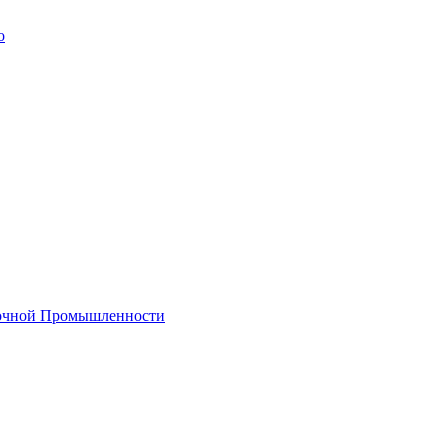
о
лочной Промышленности