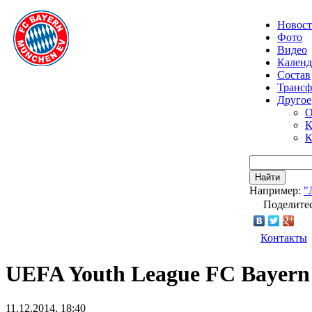
Новос
Фото
Видео
Календ
Состав
Транс
Другое
О
К
К
Найти
Например:
"
Поделитес
Контакты
UEFA Youth League FC Bayer
11.12.2014, 18:40