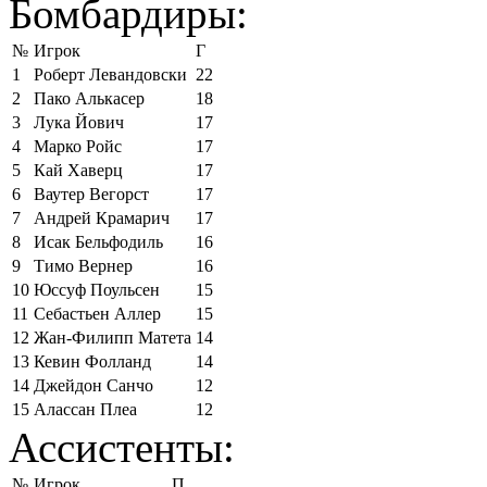
Бомбардиры:
№
Игрок
Г
1
Роберт Левандовски
22
2
Пако Алькасер
18
3
Лука Йович
17
4
Марко Ройс
17
5
Кай Хаверц
17
6
Ваутер Вегорст
17
7
Андрей Крамарич
17
8
Исак Бельфодиль
16
9
Тимо Вернер
16
10
Юссуф Поульсен
15
11
Себастьен Аллер
15
12
Жан-Филипп Матета
14
13
Кевин Фолланд
14
14
Джейдон Санчо
12
15
Алассан Плеа
12
Ассистенты:
№
Игрок
П