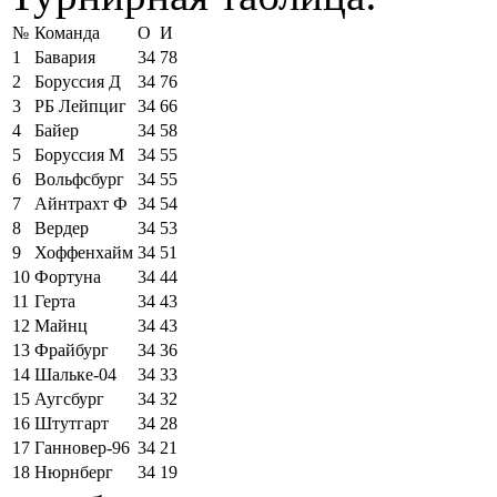
№
Команда
О
И
1
Бавария
34
78
2
Боруссия Д
34
76
3
РБ Лейпциг
34
66
4
Байер
34
58
5
Боруссия М
34
55
6
Вольфсбург
34
55
7
Айнтрахт Ф
34
54
8
Вердер
34
53
9
Хоффенхайм
34
51
10
Фортуна
34
44
11
Герта
34
43
12
Майнц
34
43
13
Фрайбург
34
36
14
Шальке-04
34
33
15
Аугсбург
34
32
16
Штутгарт
34
28
17
Ганновер-96
34
21
18
Нюрнберг
34
19