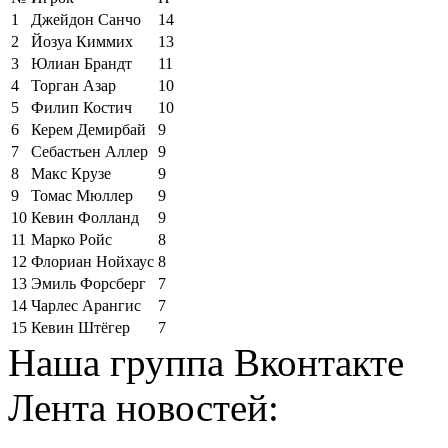
1
Джейдон Санчо
14
2
Йозуа Киммих
13
3
Юлиан Брандт
11
4
Торган Азар
10
5
Филип Костич
10
6
Керем Демирбай
9
7
Себастьен Аллер
9
8
Макс Крузе
9
9
Томас Мюллер
9
10
Кевин Фолланд
9
11
Марко Ройс
8
12
Флориан Нойхаус
8
13
Эмиль Форсберг
7
14
Чарлес Арангис
7
15
Кевин Штёгер
7
Наша группа Вконтакте
Лента новостей: