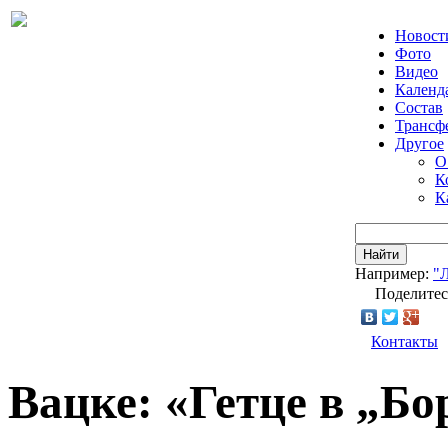
Новост
Фото
Видео
Календ
Состав
Трансф
Другое
О
К
К
Найти
Например:
"
Поделитес
Контакты
Вацке: «Гетце в „Бо