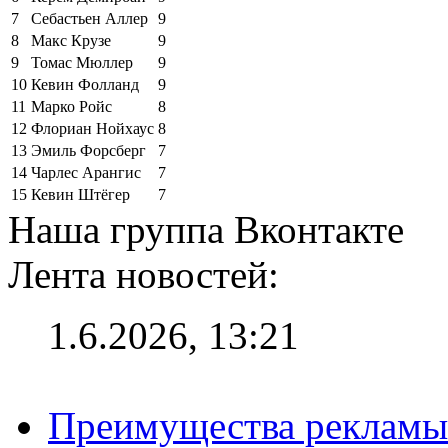
7
Себастьен Аллер
9
8
Макс Крузе
9
9
Томас Мюллер
9
10
Кевин Фолланд
9
11
Марко Ройс
8
12
Флориан Нойхаус
8
13
Эмиль Форсберг
7
14
Чарлес Арангис
7
15
Кевин Штёгер
7
Наша группа Вконтакте
Лента новостей:
1.6.2026, 13:21
Преимущества рекламы