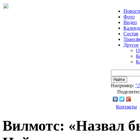
Новост
Фото
Видео
Календ
Состав
Трансф
Другое
О
К
К
Найти
Например:
"
Поделитес
Контакты
Вилмотс: «Назвал б