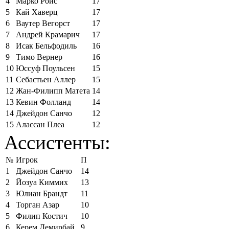
4
Марко Ройс
17
5
Кай Хаверц
17
6
Ваутер Вегорст
17
7
Андрей Крамарич
17
8
Исак Бельфодиль
16
9
Тимо Вернер
16
10
Юссуф Поульсен
15
11
Себастьен Аллер
15
12
Жан-Филипп Матета
14
13
Кевин Фолланд
14
14
Джейдон Санчо
12
15
Алассан Плеа
12
Ассистенты:
№
Игрок
П
1
Джейдон Санчо
14
2
Йозуа Киммих
13
3
Юлиан Брандт
11
4
Торган Азар
10
5
Филип Костич
10
6
Керем Демирбай
9