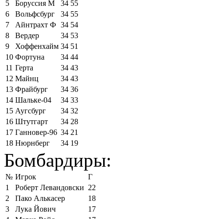
5
Боруссия М
34
55
6
Вольфсбург
34
55
7
Айнтрахт Ф
34
54
8
Вердер
34
53
9
Хоффенхайм
34
51
10
Фортуна
34
44
11
Герта
34
43
12
Майнц
34
43
13
Фрайбург
34
36
14
Шальке-04
34
33
15
Аугсбург
34
32
16
Штутгарт
34
28
17
Ганновер-96
34
21
18
Нюрнберг
34
19
Бомбардиры:
№
Игрок
Г
1
Роберт Левандовски
22
2
Пако Алькасер
18
3
Лука Йович
17