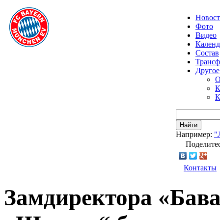
Новос
Фото
Видео
Календ
Состав
Транс
Другое
О
К
К
Найти
Например:
"
Поделитес
Контакты
Замдиректора «Бава