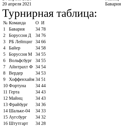
20 апреля 2021
Бавария
Турнирная таблица:
№
Команда
О
И
1
Бавария
34
78
2
Боруссия Д
34
76
3
РБ Лейпциг
34
66
4
Байер
34
58
5
Боруссия М
34
55
6
Вольфсбург
34
55
7
Айнтрахт Ф
34
54
8
Вердер
34
53
9
Хоффенхайм
34
51
10
Фортуна
34
44
11
Герта
34
43
12
Майнц
34
43
13
Фрайбург
34
36
14
Шальке-04
34
33
15
Аугсбург
34
32
16
Штутгарт
34
28