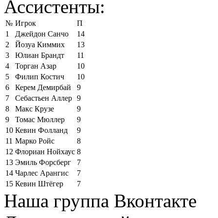
Ассистенты:
№
Игрок
П
1
Джейдон Санчо
14
2
Йозуа Киммих
13
3
Юлиан Брандт
11
4
Торган Азар
10
5
Филип Костич
10
6
Керем Демирбай
9
7
Себастьен Аллер
9
8
Макс Крузе
9
9
Томас Мюллер
9
10
Кевин Фолланд
9
11
Марко Ройс
8
12
Флориан Нойхаус
8
13
Эмиль Форсберг
7
14
Чарлес Арангис
7
15
Кевин Штёгер
7
Наша группа Вконтакте