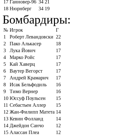
17
Ганновер-96
34
21
18
Нюрнберг
34
19
Бомбардиры:
№
Игрок
Г
1
Роберт Левандовски
22
2
Пако Алькасер
18
3
Лука Йович
17
4
Марко Ройс
17
5
Кай Хаверц
17
6
Ваутер Вегорст
17
7
Андрей Крамарич
17
8
Исак Бельфодиль
16
9
Тимо Вернер
16
10
Юссуф Поульсен
15
11
Себастьен Аллер
15
12
Жан-Филипп Матета
14
13
Кевин Фолланд
14
14
Джейдон Санчо
12
15
Алассан Плеа
12