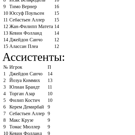
9
Тимо Вернер
16
10
Юссуф Поульсен
15
11
Себастьен Аллер
15
12
Жан-Филипп Матета
14
13
Кевин Фолланд
14
14
Джейдон Санчо
12
15
Алассан Плеа
12
Ассистенты:
№
Игрок
П
1
Джейдон Санчо
14
2
Йозуа Киммих
13
3
Юлиан Брандт
11
4
Торган Азар
10
5
Филип Костич
10
6
Керем Демирбай
9
7
Себастьен Аллер
9
8
Макс Крузе
9
9
Томас Мюллер
9
10
Кевин Фолланд
9