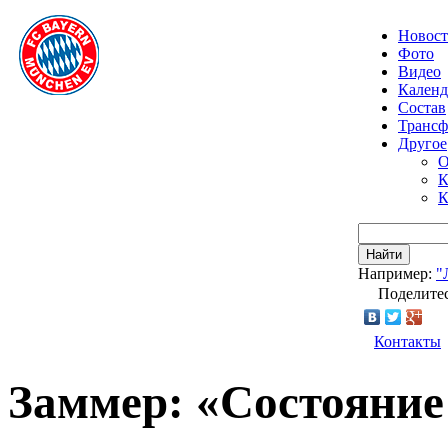
Новос
Фото
Видео
Календ
Состав
Транс
Другое
О
К
К
Найти
Например:
"
Поделитес
Контакты
Заммер: «Состояние