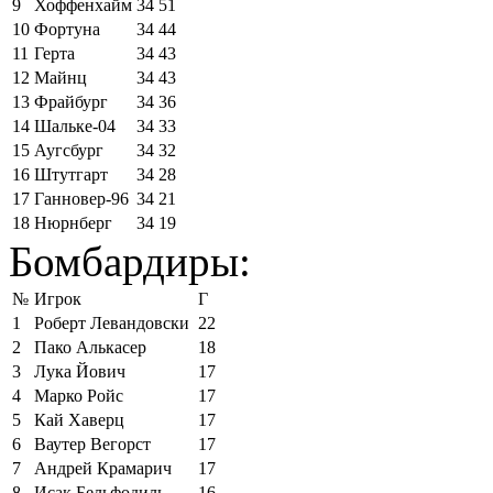
9
Хоффенхайм
34
51
10
Фортуна
34
44
11
Герта
34
43
12
Майнц
34
43
13
Фрайбург
34
36
14
Шальке-04
34
33
15
Аугсбург
34
32
16
Штутгарт
34
28
17
Ганновер-96
34
21
18
Нюрнберг
34
19
Бомбардиры:
№
Игрок
Г
1
Роберт Левандовски
22
2
Пако Алькасер
18
3
Лука Йович
17
4
Марко Ройс
17
5
Кай Хаверц
17
6
Ваутер Вегорст
17
7
Андрей Крамарич
17
8
Исак Бельфодиль
16