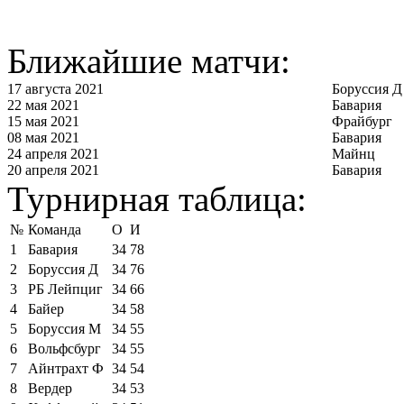
Ближайшие матчи:
17 августа 2021
Боруссия Д
22 мая 2021
Бавария
15 мая 2021
Фрайбург
08 мая 2021
Бавария
24 апреля 2021
Майнц
20 апреля 2021
Бавария
Турнирная таблица:
№
Команда
О
И
1
Бавария
34
78
2
Боруссия Д
34
76
3
РБ Лейпциг
34
66
4
Байер
34
58
5
Боруссия М
34
55
6
Вольфсбург
34
55
7
Айнтрахт Ф
34
54
8
Вердер
34
53