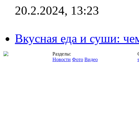
20.2.2024, 13:23
Вкусная еда и суши: че
Разделы:
Новости
Фото
Видео