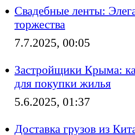
Свадебные ленты: Элег
торжества
7.7.2025, 00:05
Застройщики Крыма: ка
для покупки жилья
5.6.2025, 01:37
Доставка грузов из Кит