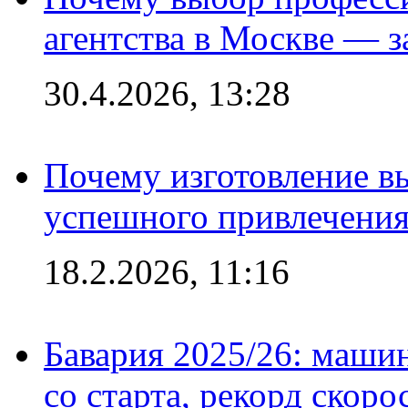
агентства в Москве — з
30.4.2026, 13:28
Почему изготовление в
успешного привлечения
18.2.2026, 11:16
Бавария 2025/26: маши
со старта, рекорд скоро