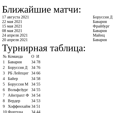
Ближайшие матчи:
17 августа 2021
Боруссия Д
22 мая 2021
Бавария
15 мая 2021
Фрайбург
08 мая 2021
Бавария
24 апреля 2021
Майнц
20 апреля 2021
Бавария
Турнирная таблица:
№
Команда
О
И
1
Бавария
34
78
2
Боруссия Д
34
76
3
РБ Лейпциг
34
66
4
Байер
34
58
5
Боруссия М
34
55
6
Вольфсбург
34
55
7
Айнтрахт Ф
34
54
8
Вердер
34
53
9
Хоффенхайм
34
51
10
Фортуна
34
44