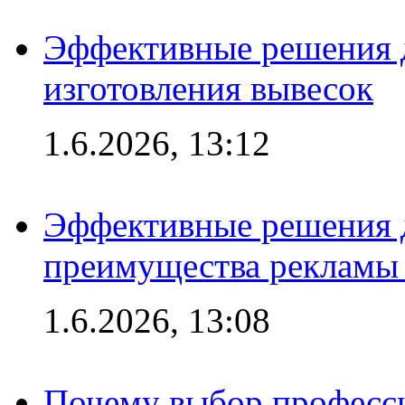
Эффективные решения д
изготовления вывесок
1.6.2026, 13:12
Эффективные решения 
преимущества рекламы 
1.6.2026, 13:08
Почему выбор професс