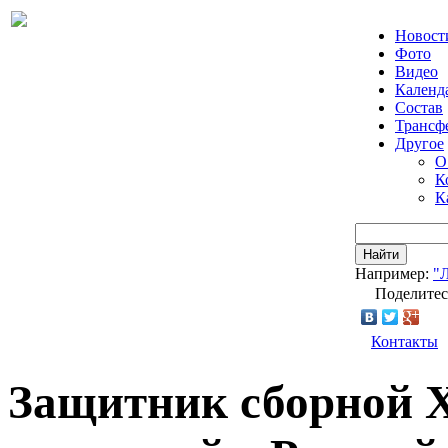
Новост
Фото
Видео
Календ
Состав
Трансф
Другое
О
К
К
Найти
Например:
"
Поделитес
Контакты
Защитник сборной 