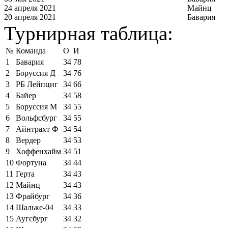
24 апреля 2021
Майнц
20 апреля 2021
Бавария
Турнирная таблица:
№
Команда
О
И
1
Бавария
34
78
2
Боруссия Д
34
76
3
РБ Лейпциг
34
66
4
Байер
34
58
5
Боруссия М
34
55
6
Вольфсбург
34
55
7
Айнтрахт Ф
34
54
8
Вердер
34
53
9
Хоффенхайм
34
51
10
Фортуна
34
44
11
Герта
34
43
12
Майнц
34
43
13
Фрайбург
34
36
14
Шальке-04
34
33
15
Аугсбург
34
32