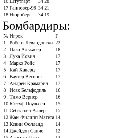
16
Штутгарт
34
28
17
Ганновер-96
34
21
18
Нюрнберг
34
19
Бомбардиры:
№
Игрок
Г
1
Роберт Левандовски
22
2
Пако Алькасер
18
3
Лука Йович
17
4
Марко Ройс
17
5
Кай Хаверц
17
6
Ваутер Вегорст
17
7
Андрей Крамарич
17
8
Исак Бельфодиль
16
9
Тимо Вернер
16
10
Юссуф Поульсен
15
11
Себастьен Аллер
15
12
Жан-Филипп Матета
14
13
Кевин Фолланд
14
14
Джейдон Санчо
12
15
Алассан Плеа
12