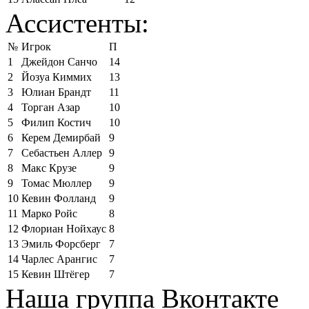
Ассистенты:
№
Игрок
П
1
Джейдон Санчо
14
2
Йозуа Киммих
13
3
Юлиан Брандт
11
4
Торган Азар
10
5
Филип Костич
10
6
Керем Демирбай
9
7
Себастьен Аллер
9
8
Макс Крузе
9
9
Томас Мюллер
9
10
Кевин Фолланд
9
11
Марко Ройс
8
12
Флориан Нойхаус
8
13
Эмиль Форсберг
7
14
Чарлес Арангис
7
15
Кевин Штёгер
7
Наша группа Вконтакте